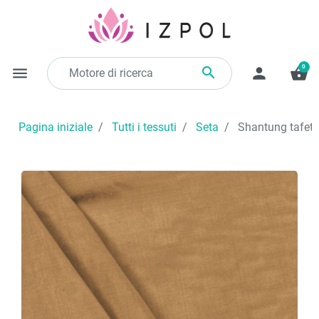
0

menu
person
shopping_basket
Pagina iniziale
Tutti i tessuti
Seta
Shantung tafettà