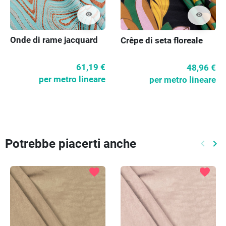
visibility
visibility
Onde di rame jacquard
Crêpe di seta floreale
61,19 €
48,96 €
per metro lineare
per metro lineare
Potrebbe piacerti anche
keyboard_arrow_left
keyboard_arrow_right
Preced
Pr
favorite
favorite