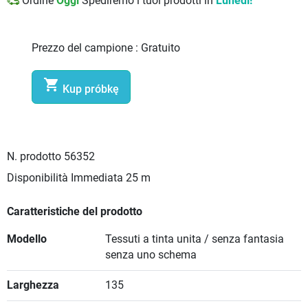
Ordine
Oggi
Spediremo i tuoi prodotti in
Lunedì!
Prezzo del campione :
Gratuito

Kup próbkę
N. prodotto
56352
Disponibilità Immediata
25 m
Caratteristiche del prodotto
Modello
Tessuti a tinta unita / senza fantasia
senza uno schema
Larghezza
135