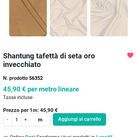
Shantung tafettà di seta oro
favorite
invecchiato
N. prodotto
56352
45,90 €
per metro lineare
Tasse incluse
Prezzo per
1
m:
45,90
€
Aggiungi al carrello
-
+
m