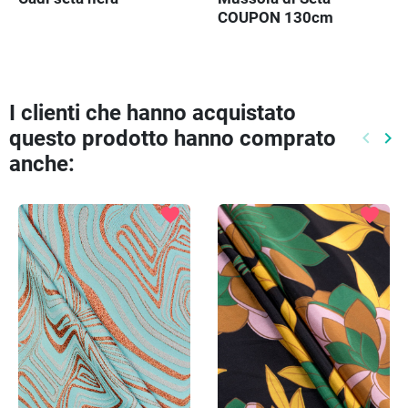
COUPON 130cm
I clienti che hanno acquistato
questo prodotto hanno comprato
keyboard_arrow_left
keyboard_arrow_right
Preced
Pr
anche:
favorite
favorite