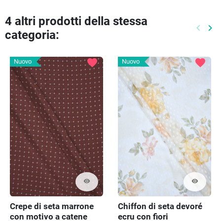
4 altri prodotti della stessa
keyboard_arrow_left
keyboard_arrow_right
categoria:
Preced
Pr
favorite
favorite
Nuovo
Nuovo
visibility
visibility
Crepe di seta marrone
Chiffon di seta devoré
con motivo a catene
ecru con fiori