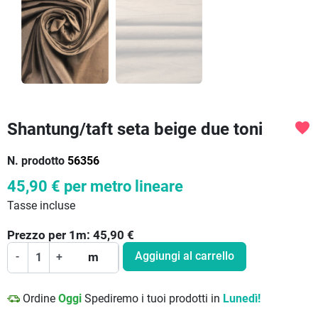
Shantung/taft seta beige due toni
favorite
N. prodotto
56356
45,90 €
per metro lineare
Tasse incluse
Prezzo per
1
m:
45,90
€
Aggiungi al carrello
-
+
m
Ordine
Oggi
Spediremo i tuoi prodotti in
Lunedì!