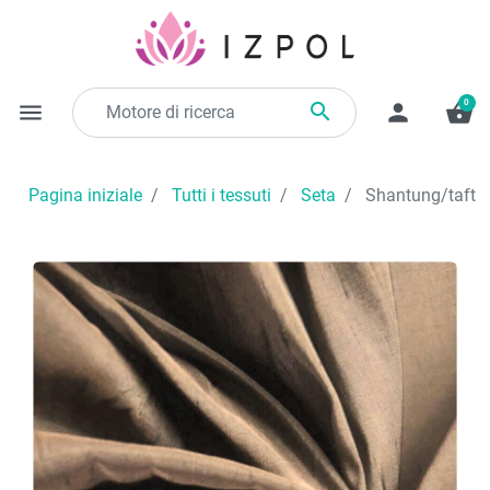
0

menu
person
shopping_basket
Pagina iniziale
Tutti i tessuti
Seta
Shantung/taft se