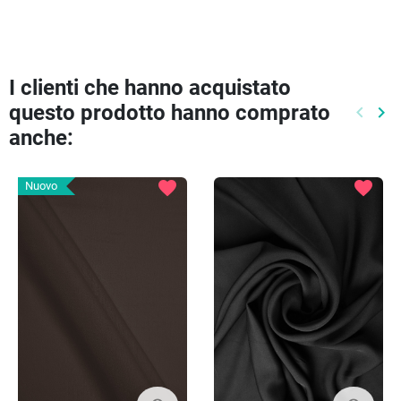
I clienti che hanno acquistato
questo prodotto hanno comprato
keyboard_arrow_left
keyboard_arrow_right
Preced
Pr
anche:
favorite
favorite
Nuovo