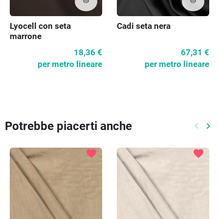
visibility
visibility
Lyocell con seta
Cadi seta nera
marrone
18,36 €
67,31 €
per metro lineare
per metro lineare
Potrebbe piacerti anche
keyboard_arrow_left
keyboard_arrow_right
Preced
Pr
favorite
favorite