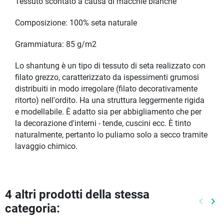
Tessuto scontato a causa di macchie bianche
Composizione: 100% seta naturale
Grammiatura: 85 g/m2
Lo shantung è un tipo di tessuto di seta realizzato con
filato grezzo, caratterizzato da ispessimenti grumosi
distribuiti in modo irregolare (filato decorativamente
ritorto) nell'ordito. Ha una struttura leggermente rigida
e modellabile. È adatto sia per abbigliamento che per
la decorazione d'interni - tende, cuscini ecc. È tinto
naturalmente, pertanto lo puliamo solo a secco tramite
lavaggio chimico.
4 altri prodotti della stessa
keyboard_arrow_left
keyboard_arrow_right
categoria:
Preced
Pr