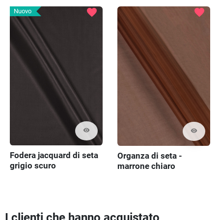
favorite
favorite
Nuovo
visibility
visibility
Fodera jacquard di seta
Organza di seta -
grigio scuro
marrone chiaro
I clienti che hanno acquistato