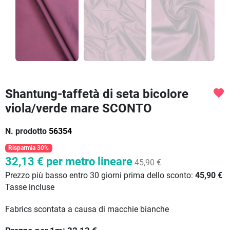
Shantung-taffetà di seta bicolore
favorite
viola/verde mare SCONTO
N. prodotto
56354
Risparmia 30%
32,13 €
per metro lineare
45,90 €
Prezzo più basso entro 30 giorni prima dello sconto:
45,90 €
Tasse incluse
Fabrics scontata a causa di macchie bianche