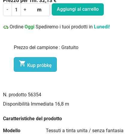
Prezzo per
1
m:
32,13
€
Aggiungi al carrello
-
+
m
Ordine
Oggi
Spediremo i tuoi prodotti in
Lunedì!
Prezzo del campione :
Gratuito

Kup próbkę
N. prodotto
56354
Disponibilità Immediata
16,8 m
Caratteristiche del prodotto
Modello
Tessuti a tinta unita / senza fantasia