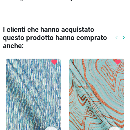
I clienti che hanno acquistato
questo prodotto hanno comprato
keyboard_arrow_left
keyboard_arrow_right
Preced
Pr
anche:
favorite
favorite