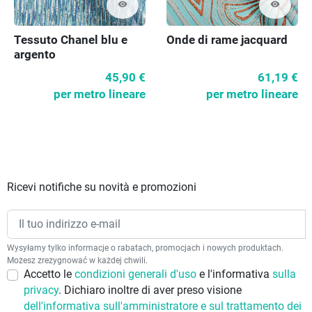
visibility
visibility
Tessuto Chanel blu e
Onde di rame jacquard
argento
45,90 €
61,19 €
per metro lineare
per metro lineare
Ricevi notifiche su novità e promozioni
Wysyłamy tylko informacje o rabatach, promocjach i nowych produktach.
Możesz zrezygnować w każdej chwili.
Accetto le
condizioni generali d'uso
e l'informativa
sulla
privacy
. Dichiaro inoltre di aver preso visione
dell'informativa sull'amministratore e sul trattamento dei