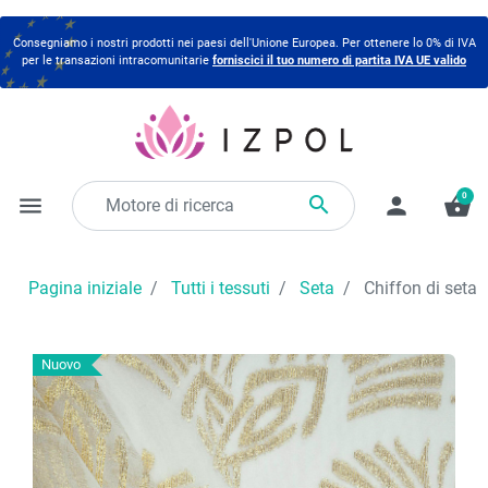
Consegniamo i nostri prodotti nei paesi dell'Unione Europea. Per ottenere lo 0% di IVA
per le transazioni intracomunitarie
forniscici il tuo numero di partita IVA UE valido
0

menu
person
shopping_basket
Pagina iniziale
Tutti i tessuti
Seta
Chiffon di seta 
Nuovo