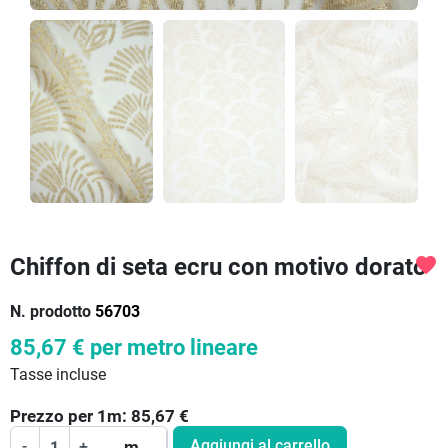
Chiffon di seta ecru con motivo dorato
favorite
N. prodotto
56703
85,67 €
per metro lineare
Tasse incluse
Prezzo per
1
m:
85,67
€
Aggiungi al carrello
-
+
m