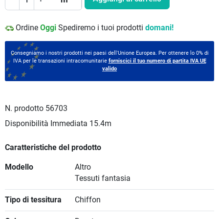
Ordine
Oggi
Spediremo i tuoi prodotti
domani!
Consegniamo i nostri prodotti nei paesi dell'Unione Europea. Per ottenere lo 0% di
IVA per le transazioni intracomunitarie
forniscici il tuo numero di partita IVA UE
valido
N. prodotto
56703
Disponibilità Immediata
15.4m
Caratteristiche del prodotto
Modello
Altro
Tessuti fantasia
Tipo di tessitura
Chiffon