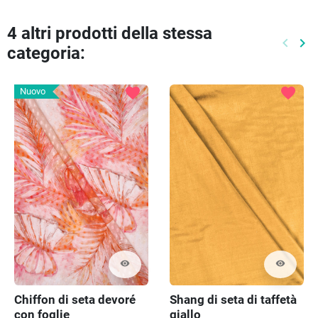
4 altri prodotti della stessa
keyboard_arrow_left
keyboard_arrow_right
categoria:
Preced
Pr
favorite
favorite
Nuovo
visibility
visibility
Chiffon di seta devoré
Shang di seta di taffetà
con foglie
giallo