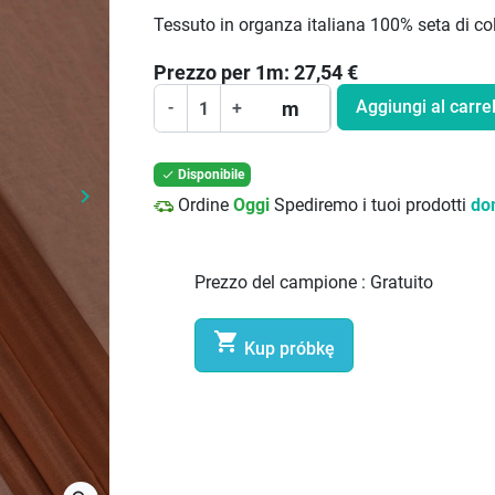
Tessuto in organza italiana 100% seta di co
Prezzo per
1
m:
27,54
€
Aggiungi al carrel
m
-
+
Disponibile

keyboard_arrow_right
Ordine
Oggi
Spediremo i tuoi prodotti
do
Prossimo
Prezzo del campione :
Gratuito

Kup próbkę