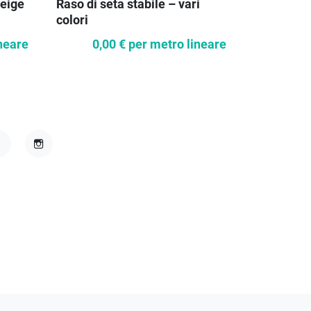
beige
Raso di seta stabile – vari
Pizzo ma
colori
neare
0,00 €
per metro lineare
15,3
acebook
Instagram