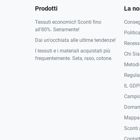
Prodotti
La no
Tessuti economici! Sconti fino
Conse
all'80%. Seriamente!
Politic
Dai un'occhiata alle ultime tendenze!
Recesso
I tessuti e i materiali acquistati più
Chi Si
frequentemente. Seta, raso, cotone.
Metodi
Regula
IL GDP
Campi
Domand
Mappa
Sconti 
Contat