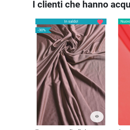
I clienti che hanno ac
favorite
In saldo!
Nuov
-30%
visibility