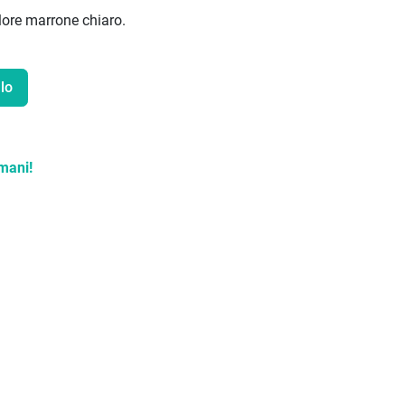
lore marrone chiaro.
lo
mani!