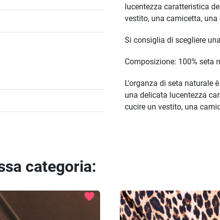
lucentezza caratteristica dei
vestito, una camicetta, una
Si consiglia di scegliere un
Composizione: 100% seta n
L'organza di seta naturale è
una delicata lucentezza carat
cucire un vestito, una cami
essa categoria:
favorite