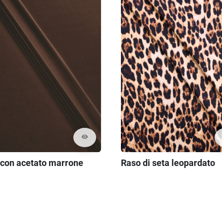
visibility
 con acetato marrone
Raso di seta leopardato