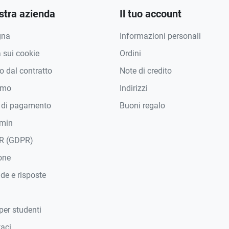
stra azienda
Il tuo account
gna
Informazioni personali
a sui cookie
Ordini
 dal contratto
Note di credito
amo
Indirizzi
 di pagamento
Buoni regalo
min
R (GDPR)
one
e e risposte
per studenti
taci