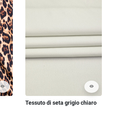
visibility
visibility
Tessuto di seta grigio chiaro