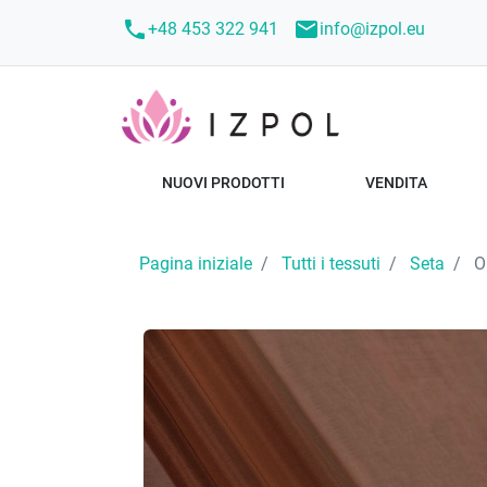
call
mail
+48 453 322 941
info@izpol.eu
NUOVI PRODOTTI
VENDITA
Pagina iniziale
Tutti i tessuti
Seta
Or