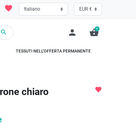
favorite
0
person
shopping_basket

TESSUTI NELL'OFFERTA PERMANENTE
rone chiaro
favorite
e