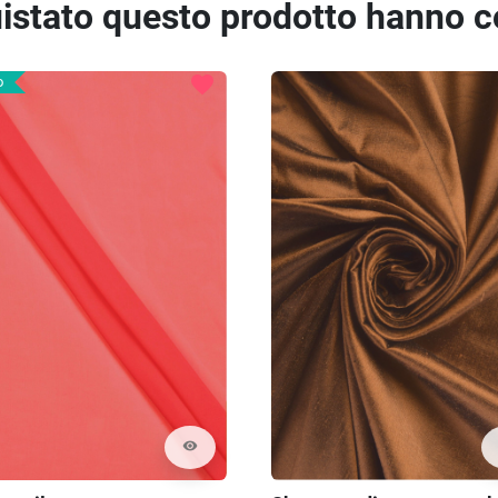
quistato questo prodotto hanno 
favorite
o
visibility