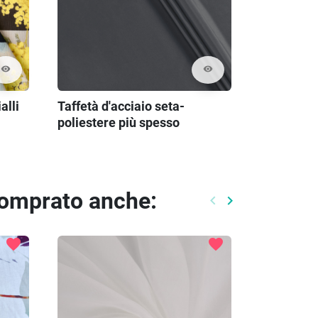
visibility
visibility
alli
Taffetà d'acciaio seta-
poliestere più spesso
comprato anche:
keyboard_arrow_left
keyboard_arrow_right
Precedente
Prossimo
favorite
favorite