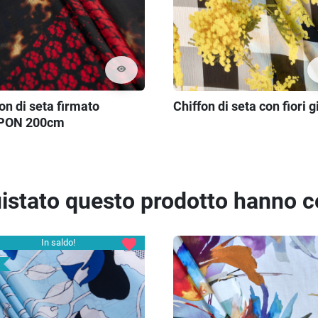
visibility
on di seta firmato
Chiffon di seta con fiori gi
PON 200cm
quistato questo prodotto hanno 
favorite
In saldo!