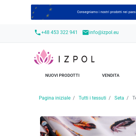
Consegniamo i nostri prodotti nei paesi
call
mail
+48 453 322 941
info@izpol.eu
NUOVI PRODOTTI
VENDITA
Pagina iniziale
Tutti i tessuti
Seta
T