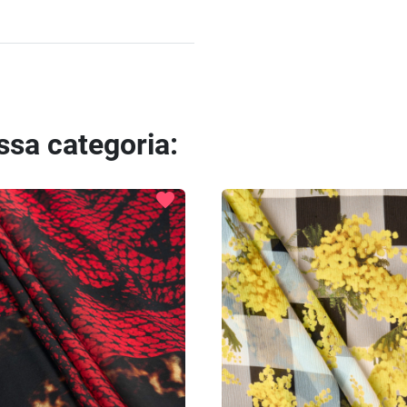
essa categoria:
favorite