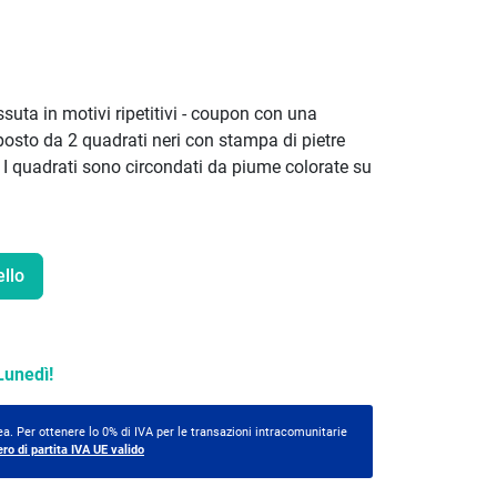
suta in motivi ripetitivi - coupon con una
osto da 2 quadrati neri con stampa di pietre
. I quadrati sono circondati da piume colorate su
ello
Lunedì!
a. Per ottenere lo 0% di IVA per le transazioni intracomunitarie
ero di partita IVA UE valido