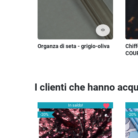
visibility
Organza di seta - grigio-oliva
Chiff
COU
I clienti che hanno ac
favorite
In saldo!
-20%
-20%