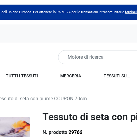
 dell'Unione Europea. Per ottenere lo 0% di IVA per le transazioni intracomunitarie
fornisci
TUTTI I TESSUTI
MERCERIA
TESSUTI SU...
essuto di seta con piume COUPON 70cm
Tessuto di seta co
N. prodotto
29766