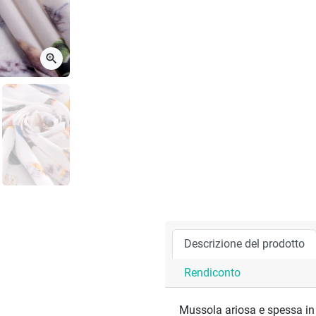
zoom_in
Descrizione del prodotto
Rendiconto
Mussola ariosa e spessa in s