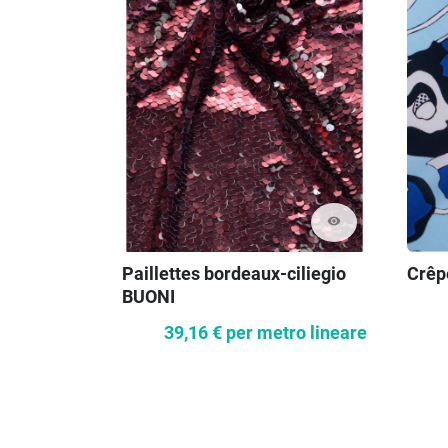
visibility
Paillettes bordeaux-ciliegio
Crêpe
BUONI
39,16 €
per metro lineare