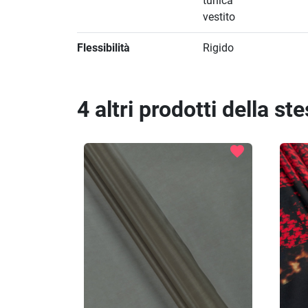
tunica
vestito
Flessibilità
Rigido
4 altri prodotti della st
favorite