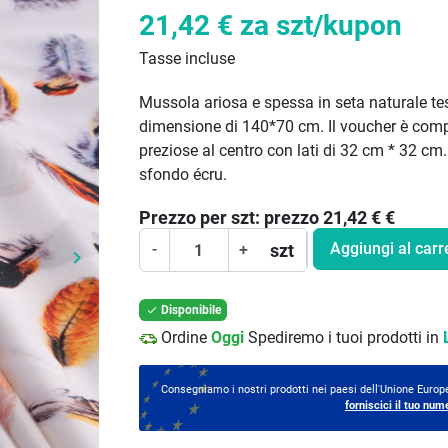
21,42 €
za szt/kupon
Tasse incluse
Mussola ariosa e spessa in seta naturale tes
dimensione di 140*70 cm. Il voucher è comp
preziose al centro con lati di 32 cm * 32 cm
sfondo écru.
Prezzo per
szt:
prezzo 21,42 €
€
Aggiungi al carr
szt
-
+
keyboard_arrow_right
Prossimo
Disponibile

Ordine
Oggi
Spediremo i tuoi prodotti in
Consegniamo i nostri prodotti nei paesi dell'Unione Europe
forniscici il tuo num