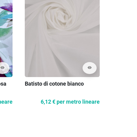
visibility
visibility
osa
Batisto di cotone bianco
Cappotto i
spina di 
neare
6,12 €
per metro lineare
58,1