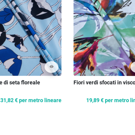
visibility
 di seta floreale
Fiori verdi sfocati in visc
31,82 €
per metro lineare
19,89 €
per metro li