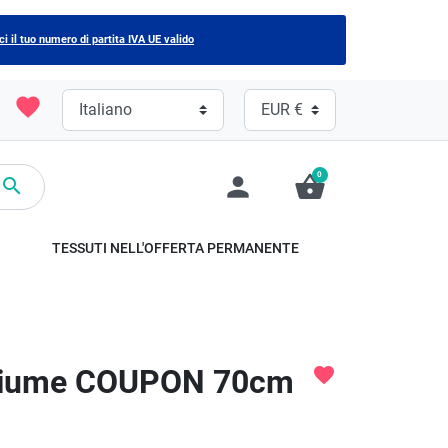
ci il tuo numero di partita IVA UE valido
favorite
0
person
shopping_basket

TESSUTI NELL'OFFERTA PERMANENTE
n piume COUPON 70cm
favorite