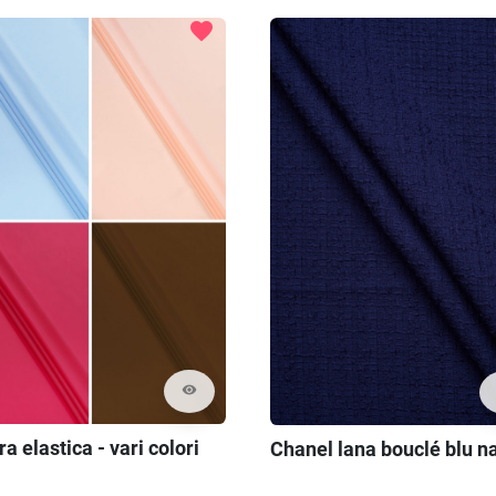
favorite
visibility
a elastica - vari colori
Chanel lana bouclé blu n