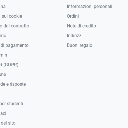
gna
Informazioni personali
a sui cookie
Ordini
 dal contratto
Note di credito
amo
Indirizzi
 di pagamento
Buoni regalo
min
R (GDPR)
one
e e risposte
per studenti
taci
del sito