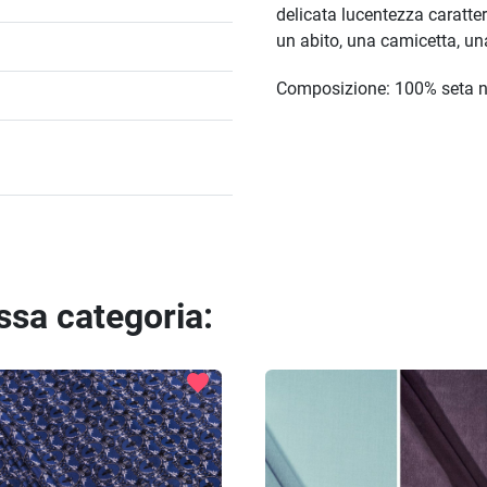
delicata lucentezza caratteri
un abito, una camicetta, u
Composizione: 100% seta n
essa categoria:
favorite