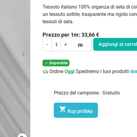
Tessuto italiano 100% organza di seta di col
un tessuto sottile, trasparente ma rigido con
tessuti di seta.
Prezzo per
1
m:
33,66
€
Aggiungi al carrel
m
-
+
keyboard_arrow_right
Prossimo
Disponibile

Ordine
Oggi
Spediremo i tuoi prodotti
do
Prezzo del campione :
Gratuito

Kup próbkę