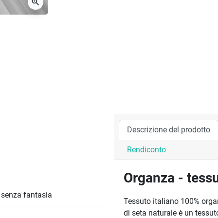
zoom_in
Descrizione del prodotto
Rendiconto
Organza - tess
/ senza fantasia
Tessuto italiano 100% organ
di seta naturale è un tessut