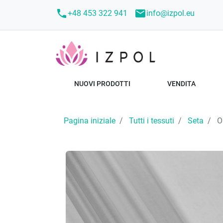
call
mail
+48 453 322 941
info@izpol.eu
NUOVI PRODOTTI
VENDITA
Pagina iniziale
Tutti i tessuti
Seta
Or