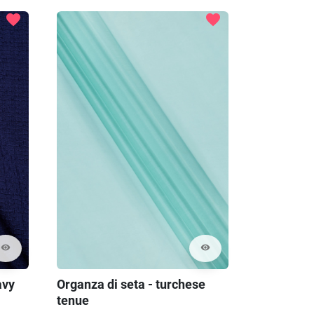
favorite
favorite
visibility
visibility
avy
Organza di seta - turchese
Georgette 
tenue