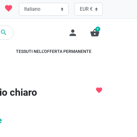
favorite
0
person
shopping_basket

TESSUTI NELL'OFFERTA PERMANENTE
io chiaro
favorite
e