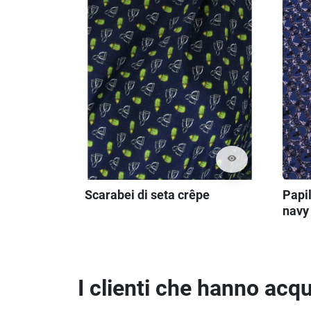
visibility
Scarabei di seta crêpe
Papil
navy
I clienti che hanno ac