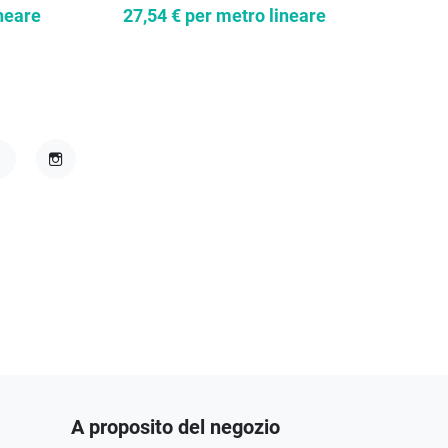
neare
27,54 €
per metro lineare
39,7
acebook
Instagram
A proposito del negozio