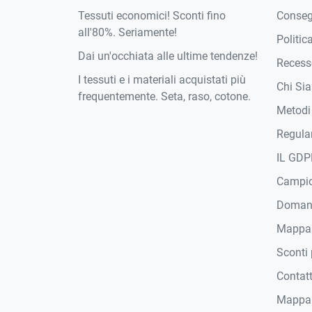
Tessuti economici! Sconti fino
Conse
all'80%. Seriamente!
Politic
Dai un'occhiata alle ultime tendenze!
Recesso
I tessuti e i materiali acquistati più
Chi Si
frequentemente. Seta, raso, cotone.
Metodi
Regula
IL GDP
Campi
Domand
Mappa
Sconti 
Contat
Mappa 