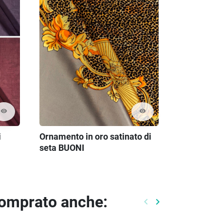
visibility
visibility
i
Ornamento in oro satinato di
seta BUONI
comprato anche:
keyboard_arrow_left
keyboard_arrow_right
Precedente
Prossimo