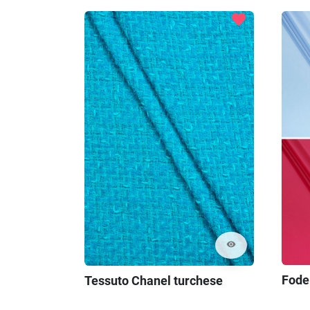
favorite
visibility
Foder
Tessuto Chanel turchese