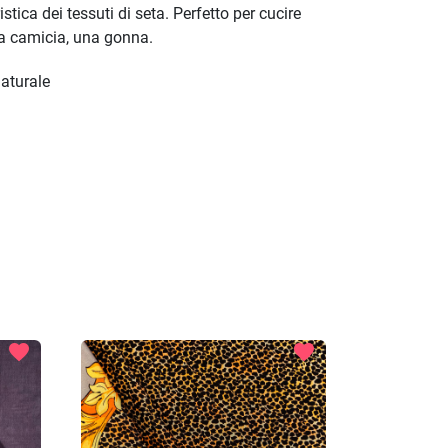
stica dei tessuti di seta. Perfetto per cucire
na camicia, una gonna.
aturale
favorite
favorite