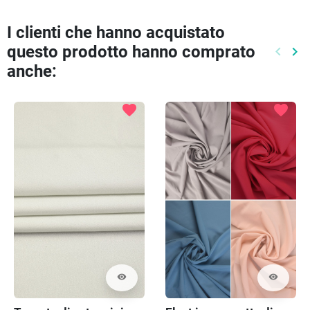
I clienti che hanno acquistato
questo prodotto hanno comprato
keyboard_arrow_left
keyboard_arrow_right
Preced
Pr
anche:
favorite
favorite
visibility
visibility