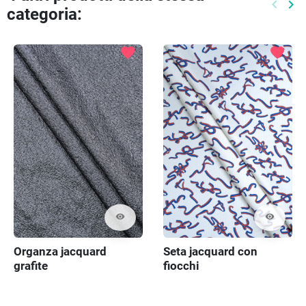
keyboard_arrow_left
keyboard_arrow_right
categoria:
Preced
Pr
favorite
favorite
visibility
visibility
Organza jacquard
Seta jacquard con
grafite
fiocchi