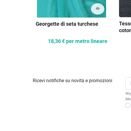
visibility
Tessu
Georgette di seta turchese
coton
18,36 €
per metro lineare
Ricevi notifiche su novità e promozioni
Wys
Moż