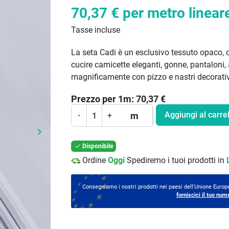
70,37 €
per metro linear
Tasse incluse
La seta Cadi è un esclusivo tessuto opaco, 
cucire camicette eleganti, gonne, pantaloni,
magnificamente con pizzo e nastri decorativ
Prezzo per
1
m:
70,37
€
Aggiungi al carrel
m
-
+
keyboard_arrow_right
Prossimo
Disponibile

Ordine
Oggi
Spediremo i tuoi prodotti in
Consegniamo i nostri prodotti nei paesi dell'Unione Europe
forniscici il tuo num