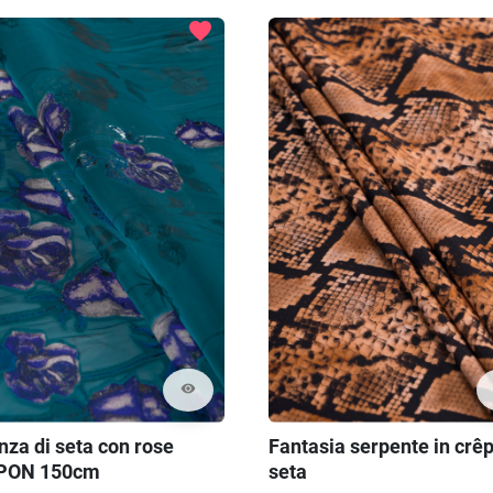
favorite
visibility
nza di seta con rose
Fantasia serpente in crêp
PON 150cm
seta