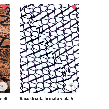
favorite
favorite
visibility
visibility
Raso di seta firmato viola V
e di