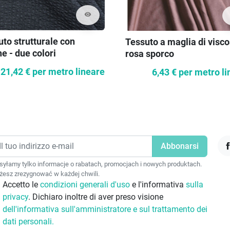
visibility
to strutturale con
Tessuto a maglia di visc
e - due colori
rosa sporco
21,42 €
per metro lineare
6,43 €
per metro li
F
yłamy tylko informacje o rabatach, promocjach i nowych produktach.
esz zrezygnować w każdej chwili.
Accetto le
condizioni generali d'uso
e l'informativa
sulla
privacy
. Dichiaro inoltre di aver preso visione
dell'informativa sull'amministratore e sul trattamento dei
dati personali.