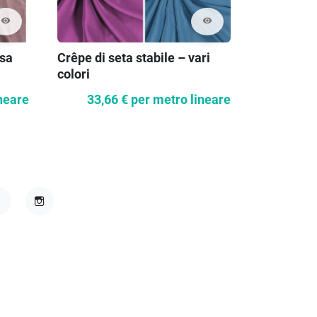
visibility
visibility
osa
Crêpe di seta stabile – vari
Camicia a 
colori
neare
33,66 €
per metro lineare
10,7
acebook
Instagram