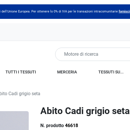
 dell'Unione Europea. Per ottenere lo 0% di IVA per le transazioni intracomunitarie
fornisci
TUTTI I TESSUTI
MERCERIA
TESSUTI SU...
ito Cadi grigio seta
Abito Cadi grigio seta
N. prodotto
46618