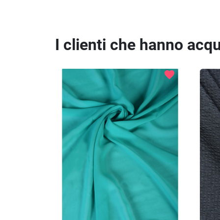
I clienti che hanno ac
favorite