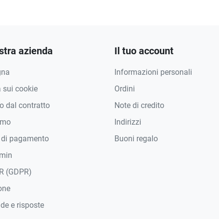
stra azienda
Il tuo account
gna
Informazioni personali
a sui cookie
Ordini
 dal contratto
Note di credito
amo
Indirizzi
 di pagamento
Buoni regalo
min
R (GDPR)
one
e e risposte