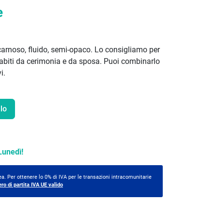
e
carnoso, fluido, semi-opaco. Lo consigliamo per
 abiti da cerimonia e da sposa. Puoi combinarlo
i.
lo
Lunedì!
a. Per ottenere lo 0% di IVA per le transazioni intracomunitarie
ero di partita IVA UE valido