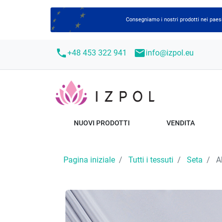
Consegniamo i nostri prodotti nei paesi
call
mail
+48 453 322 941
info@izpol.eu
NUOVI PRODOTTI
VENDITA
Pagina iniziale
Tutti i tessuti
Seta
Ab