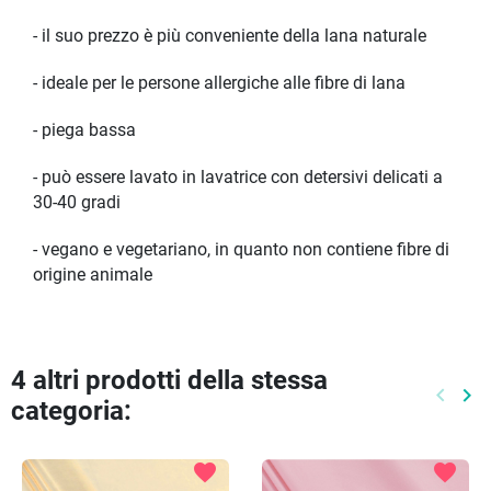
- il suo prezzo è più conveniente della lana naturale
- ideale per le persone allergiche alle fibre di lana
- piega bassa
- può essere lavato in lavatrice con detersivi delicati a
30-40 gradi
- vegano e vegetariano, in quanto non contiene fibre di
origine animale
4 altri prodotti della stessa
keyboard_arrow_left
keyboard_arrow_right
categoria:
Preced
Pr
favorite
favorite