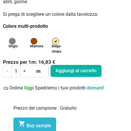
abiti, gonne.
Si prega di scegliere un colore dalla tavolozza:
Colore multi-prodotto
Grigio
Marrone
Beige
chiaro
Prezzo per
1
m:
16,83
€
Aggiungi al carrello
-
+
m
Ordine
Oggi
Spediremo i tuoi prodotti
domani!
Prezzo del campione :
Gratuito

Buy sample