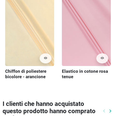
visibility
visibility
Chiffon di poliestere
Elastico in cotone rosa
bicolore - arancione
tenue
brillante e bianco
I clienti che hanno acquistato
questo prodotto hanno comprato
keyboard_arrow_left
keyboard_arrow_right
Preced
Pr