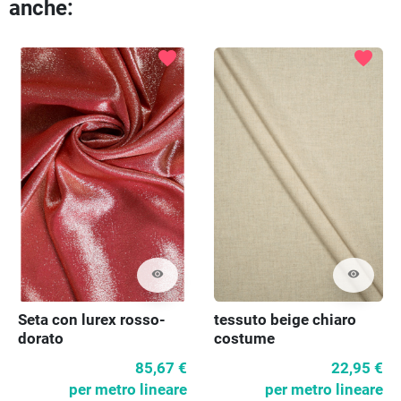
anche:
favorite
favorite
visibility
visibility
Seta con lurex rosso-
tessuto beige chiaro
dorato
costume
85,67 €
22,95 €
per metro lineare
per metro lineare