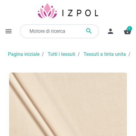
0

menu
person
shopping_basket
Pagina iniziale
Tutti i tessuti
Tessuti a tinta unita
A