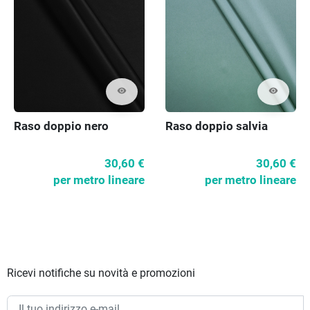
visibility
visibility
Raso doppio nero
Raso doppio salvia
30,60 €
30,60 €
per metro lineare
per metro lineare
Ricevi notifiche su novità e promozioni