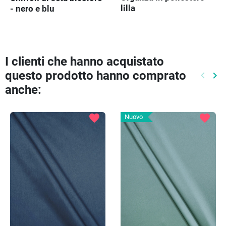
lilla
- nero e blu
I clienti che hanno acquistato
questo prodotto hanno comprato
keyboard_arrow_left
keyboard_arrow_right
Preced
Pr
anche:
favorite
favorite
Nuovo