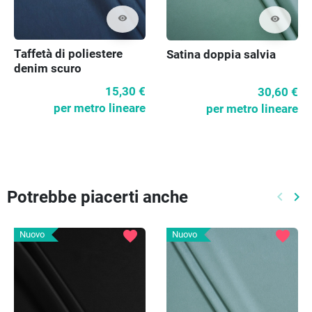
visibility
visibility
Taffetà di poliestere
Satina doppia salvia
denim scuro
15,30 €
30,60 €
per metro lineare
per metro lineare
Potrebbe piacerti anche
keyboard_arrow_left
keyboard_arrow_right
Preced
Pr
favorite
favorite
Nuovo
Nuovo