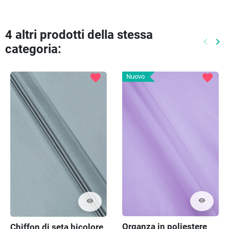
4 altri prodotti della stessa
keyboard_arrow_left
keyboard_arrow_right
categoria:
Preced
Pr
favorite
favorite
Nuovo
visibility
visibility
Organza in poliestere
Chiffon di seta bicolore