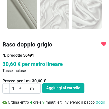
Raso doppio grigio
favorite
N. prodotto
56491
30,60 €
per metro lineare
Tasse incluse
Prezzo per
1
m:
30,60
€
Aggiungi al carrello
-
+
m
Ordina entro
4
ore e
9
minuti e ti invieremo il pacco
Oggi!