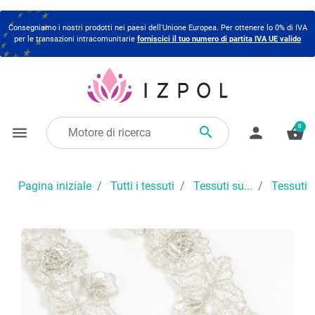
Consegniamo i nostri prodotti nei paesi dell'Unione Europea. Per ottenere lo 0% di IVA
per le transazioni intracomunitarie
forniscici il tuo numero di partita IVA UE valido
0

menu
person
shopping_basket
Pagina iniziale
Tutti i tessuti
Tessuti su...
Tessuti 