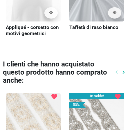
visibility
visibility
Appliqué - corsetto con
Taffetà di raso bianco
motivi geometrici
I clienti che hanno acquistato
questo prodotto hanno comprato
keyboard_arrow_left
keyboard_arrow_right
Preced
Pr
anche:
favorite
favorite
In saldo!
-50%