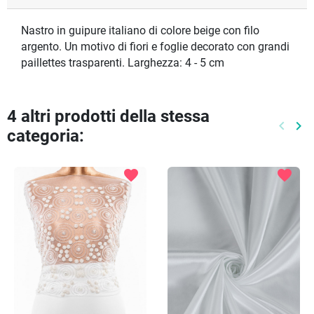
Nastro in guipure italiano di colore beige con filo
argento. Un motivo di fiori e foglie decorato con grandi
paillettes trasparenti. Larghezza: 4 - 5 cm
4 altri prodotti della stessa
keyboard_arrow_left
keyboard_arrow_right
categoria:
Preced
Pr
favorite
favorite