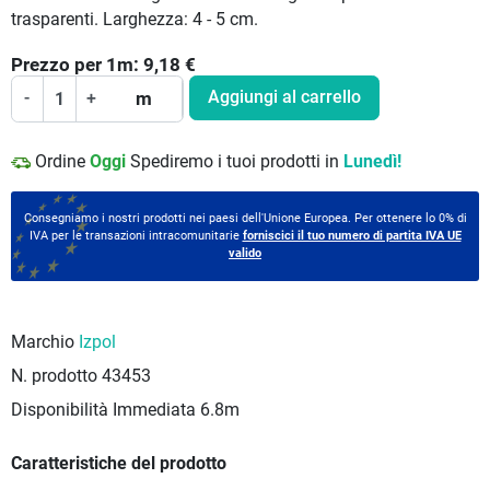
trasparenti. Larghezza: 4 - 5 cm.
Prezzo per
1
m:
9,18
€
Aggiungi al carrello
-
+
m
Ordine
Oggi
Spediremo i tuoi prodotti in
Lunedì!
Consegniamo i nostri prodotti nei paesi dell'Unione Europea. Per ottenere lo 0% di
IVA per le transazioni intracomunitarie
forniscici il tuo numero di partita IVA UE
valido
Marchio
Izpol
N. prodotto
43453
Disponibilità Immediata
6.8m
Caratteristiche del prodotto