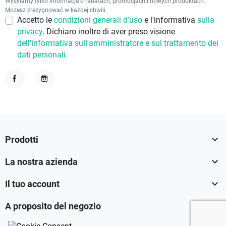
Wysyłamy tylko informacje o rabatach, promocjach i nowych produktach.
Możesz zrezygnować w każdej chwili.
Accetto le
condizioni generali d'uso
e l'informativa
sulla
privacy
. Dichiaro inoltre di aver preso visione
dell'informativa sull'amministratore e sul trattamento dei
dati personali.
Facebook
Instagram

Prodotti

La nostra azienda

Il tuo account

A proposito del negozio