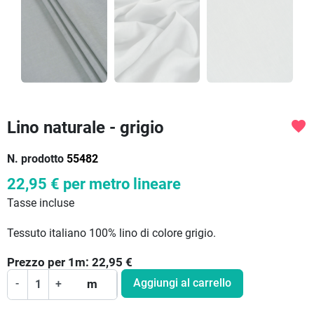
Lino naturale - grigio
favorite
N. prodotto
55482
22,95 €
per metro lineare
Tasse incluse
Tessuto italiano 100% lino di colore grigio.
Prezzo per
1
m:
22,95
€
Aggiungi al carrello
-
+
m