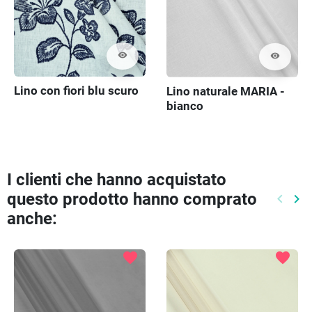
visibility
visibility
Lino con fiori blu scuro
Lino naturale MARIA -
bianco
I clienti che hanno acquistato
questo prodotto hanno comprato
keyboard_arrow_left
keyboard_arrow_right
Preced
Pr
anche:
favorite
favorite