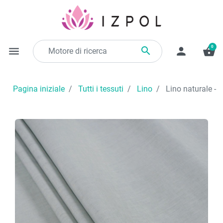
0

menu
person
shopping_basket
Pagina iniziale
Tutti i tessuti
Lino
Lino naturale - g