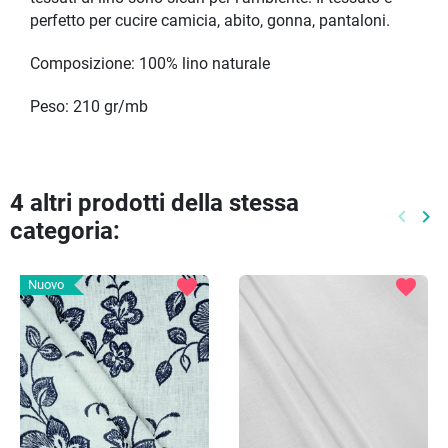
perfetto per cucire camicia, abito, gonna, pantaloni.
Composizione: 100% lino naturale
Peso: 210 gr/mb
4 altri prodotti della stessa
keyboard_arrow_left
keyboard_arrow_right
categoria:
Preced
Pr
favorite
favorite
Nuovo