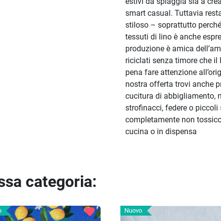
estivi da spiaggia sia a cr
smart casual. Tuttavia rest
stiloso – soprattutto perché
tessuti di lino è anche espr
produzione è amica dell’amb
riciclati senza timore che i
pena fare attenzione all’orig
nostra offerta trovi anche pr
cucitura di abbigliamento, 
strofinacci, federe o piccol
completamente non tossico,
cucina o in dispensa
essa categoria:
favorite
o
Nuovo