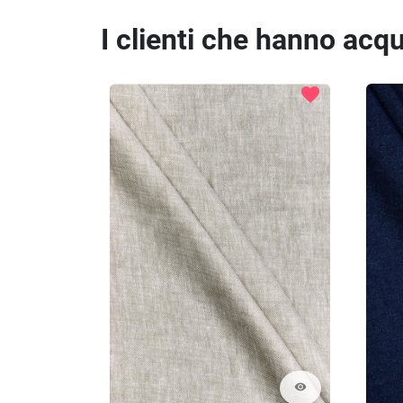
I clienti che hanno ac
favorite
visibility