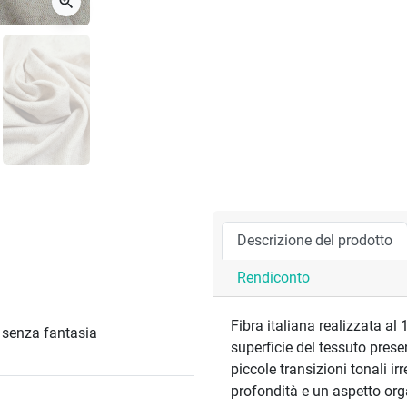
zoom_in
Descrizione del prodotto
Rendiconto
Fibra italiana realizzata al 
/ senza fantasia
superficie del tessuto pres
piccole transizioni tonali i
profondità e un aspetto or