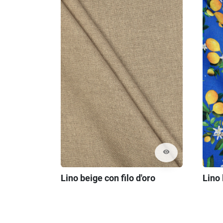
visibility
Lino beige con filo d'oro
Lino 