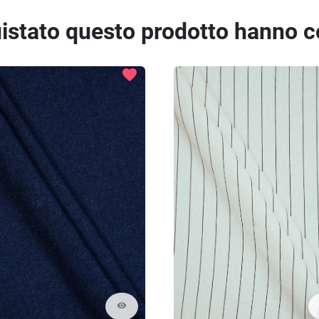
quistato questo prodotto hanno 
favorite
visibility