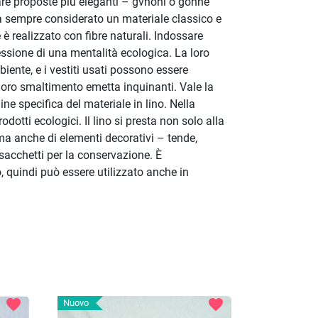
eare proposte più eleganti – gvnoni o gonne
a sempre considerato un materiale classico e
 è realizzato con fibre naturali. Indossare
essione di una mentalità ecologica. La loro
iente, e i vestiti usati possono essere
l loro smaltimento emetta inquinanti. Vale la
ine specifica del materiale in lino. Nella
odotti ecologici. Il lino si presta non solo alla
ma anche di elementi decorativi – tende,
i sacchetti per la conservazione. È
 quindi può essere utilizzato anche in
favorite
favorite
Nuovo