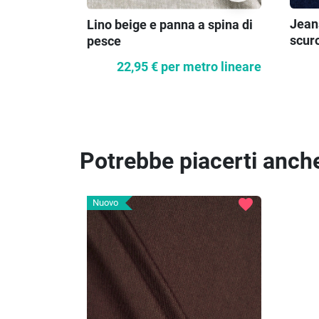
Jeans
Lino beige e panna a spina di
scur
pesce
22,95 €
per metro lineare
Potrebbe piacerti anch
favorite
Nuovo