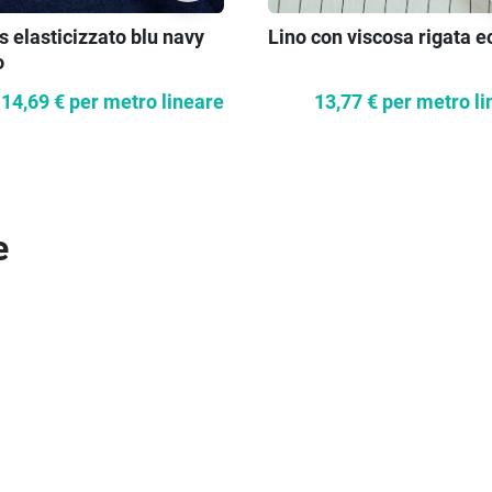
 elasticizzato blu navy
Lino con viscosa rigata e
o
14,69 €
per metro lineare
13,77 €
per metro li
e