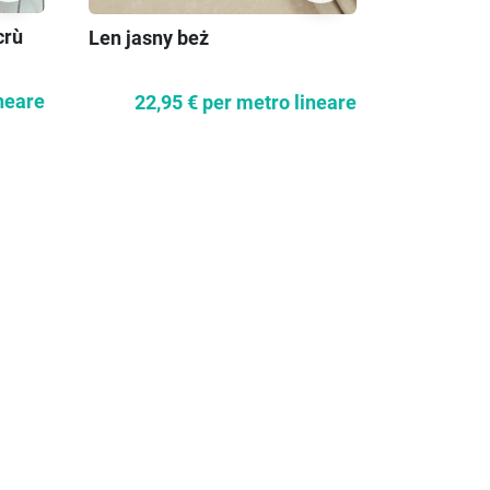
crù
Len jasny beż
Alpaca riv
molto scu
neare
22,95 €
per metro lineare
119,3