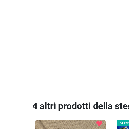
4 altri prodotti della st
favorite
Nuov