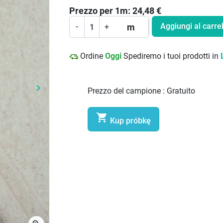
Prezzo per
1
m:
24,48
€
Aggiungi al carrel
m
-
+
Ordine
Oggi
Spediremo i tuoi prodotti in
keyboard_arrow_right
Prezzo del campione :
Gratuito
Prossimo

Kup próbkę