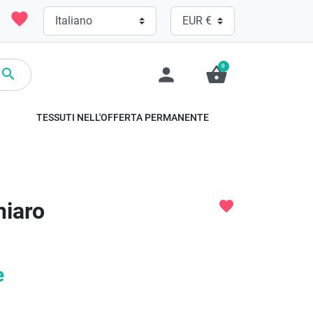
favorite
0
person
shopping_basket

TESSUTI NELL'OFFERTA PERMANENTE
hiaro
favorite
e