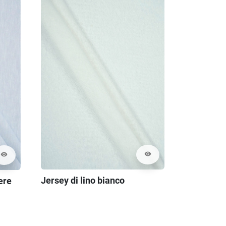
visibility
visibility
Jersey di lino bianco
ere