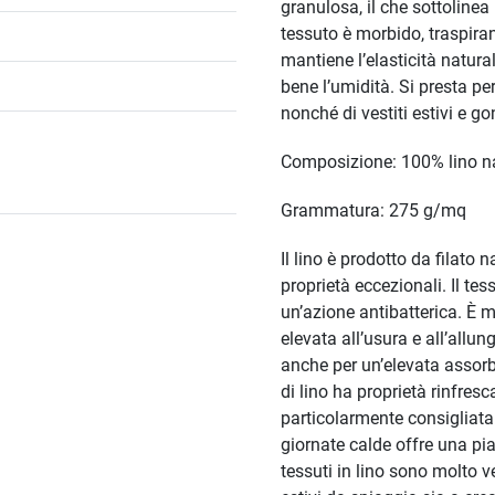
granulosa, il che sottolinea l
tessuto è morbido, traspiran
mantiene l’elasticità natura
bene l’umidità. Si presta pe
nonché di vestiti estivi e g
Composizione: 100% lino n
Grammatura: 275 g/mq
Il lino è prodotto da filato 
proprietà eccezionali. Il tes
un’azione antibatterica. È 
elevata all’usura e all’allun
anche per un’elevata assorbe
di lino ha proprietà rinfresc
particolarmente consigliata
giornate calde offre una pi
tessuti in lino sono molto ver