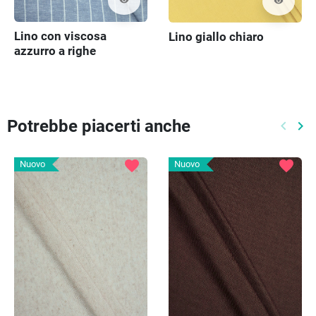
visibility
visibility
Lino con viscosa
Lino giallo chiaro
azzurro a righe
Potrebbe piacerti anche
keyboard_arrow_left
keyboard_arrow_right
Preced
Pr
favorite
favorite
Nuovo
Nuovo