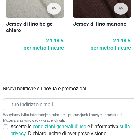
visibility
visibility
Jersey di lino beige
Jersey di lino marrone
chiaro
24,48 €
24,48 €
per metro lineare
per metro lineare
Ricevi notifiche su novità e promozioni
Wysyłamy tylko informacje o rabatach, promocjach i nowych produktach.
Możesz zrezygnować w każdej chwili.
Accetto le
condizioni generali d'uso
e l'informativa
sulla
privacy
. Dichiaro inoltre di aver preso visione