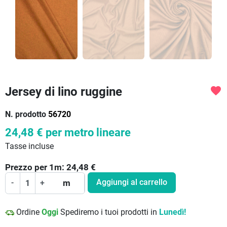
Jersey di lino ruggine
favorite
N. prodotto
56720
24,48 €
per metro lineare
Tasse incluse
Prezzo per
1
m:
24,48
€
Aggiungi al carrello
-
+
m
Ordine
Oggi
Spediremo i tuoi prodotti in
Lunedì!