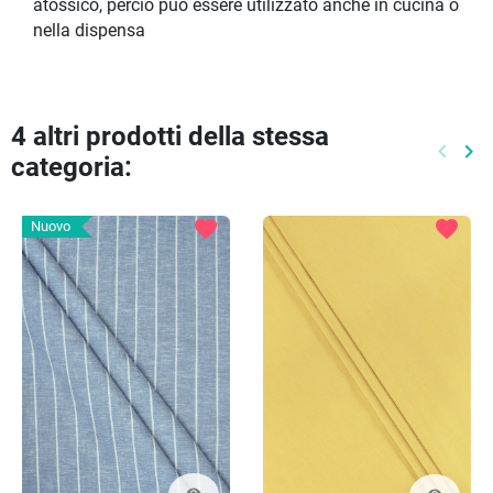
atossico, perciò può essere utilizzato anche in cucina o
nella dispensa
4 altri prodotti della stessa
keyboard_arrow_left
keyboard_arrow_right
categoria:
Preced
Pr
favorite
favorite
Nuovo