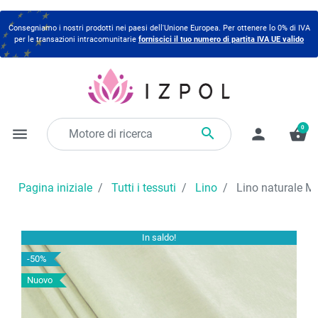
Consegniamo i nostri prodotti nei paesi dell'Unione Europea. Per ottenere lo 0% di IVA
per le transazioni intracomunitarie
forniscici il tuo numero di partita IVA UE valido
0

menu
person
shopping_basket
Pagina iniziale
Tutti i tessuti
Lino
Lino naturale 
In saldo!
-50%
Nuovo