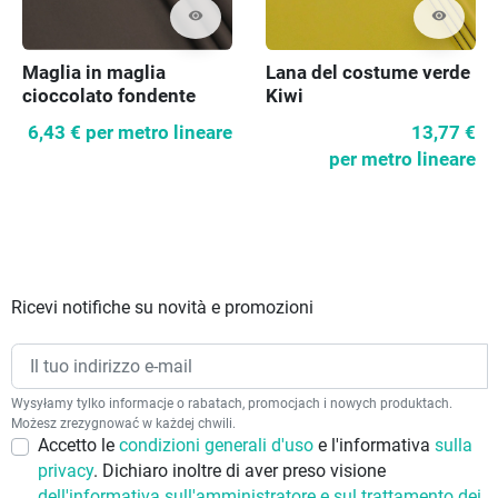
visibility
visibility
Maglia in maglia
Lana del costume verde
cioccolato fondente
Kiwi
6,43 €
per metro lineare
13,77 €
per metro lineare
Ricevi notifiche su novità e promozioni
Wysyłamy tylko informacje o rabatach, promocjach i nowych produktach.
Możesz zrezygnować w każdej chwili.
Accetto le
condizioni generali d'uso
e l'informativa
sulla
privacy
. Dichiaro inoltre di aver preso visione
dell'informativa sull'amministratore e sul trattamento dei