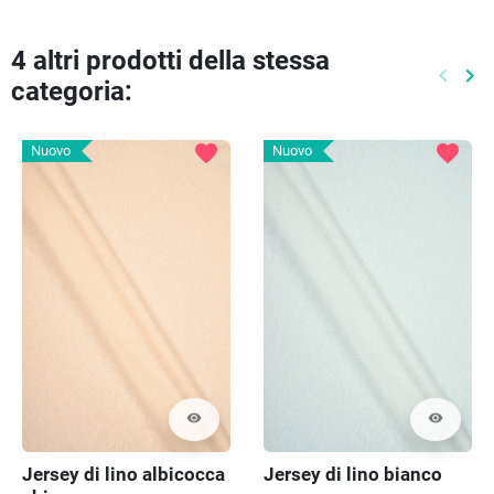
4 altri prodotti della stessa
keyboard_arrow_left
keyboard_arrow_right
categoria:
Preced
Pr
favorite
favorite
Nuovo
Nuovo
visibility
visibility
Jersey di lino albicocca
Jersey di lino bianco