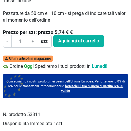
Tasse incluse
Pezzature da 50 cm e 110 cm - si prega di indicare tali valori
al momento dell'ordine
Prezzo per
szt:
prezzo 5,74 €
€
Aggiungi al carrello
-
+
szt
Ultimi articoli in magazzino

Ordine
Oggi
Spediremo i tuoi prodotti in
Lunedì!
Consegniamo i nostri prodotti nei paesi dell'Unione Europea. Per ottenere lo 0% di
IVA per le transazioni intracomunitarie
forniscici il tuo numero di partita IVA UE
valido
N. prodotto
53311
Disponibilità Immediata
1szt