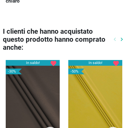
chiaro
I clienti che hanno acquistato
questo prodotto hanno comprato
keyboard_arrow_left
keyboard_arrow_right
Preced
Pr
anche:
favorite
favorite
In saldo!
In saldo!
-30%
-50%