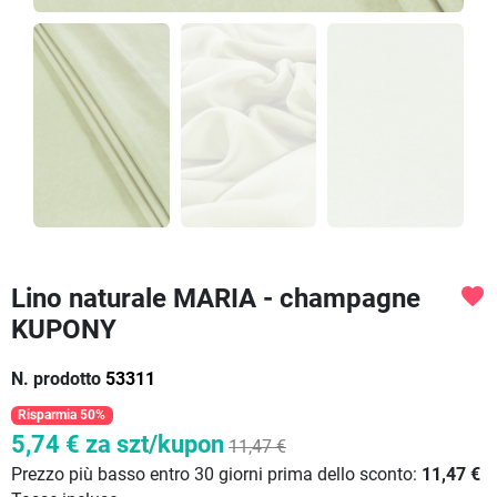
Lino naturale MARIA - champagne
favorite
KUPONY
N. prodotto
53311
Risparmia 50%
5,74 €
za szt/kupon
11,47 €
Prezzo più basso entro 30 giorni prima dello sconto:
11,47 €