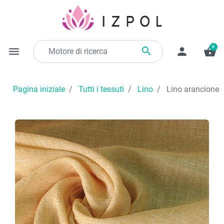
0

menu
person
shopping_basket
Pagina iniziale
Tutti i tessuti
Lino
Lino arancione 