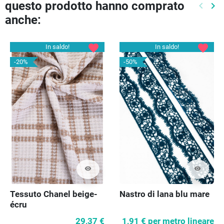
questo prodotto hanno comprato
keyboard_arrow_left
keyboard_arrow_right
Preced
Pr
anche:
favorite
favorite
In saldo!
In saldo!
-20%
-50%
visibility
visibility
Tessuto Chanel beige-
Nastro di lana blu mare
écru
29,37 €
1,91 €
per metro lineare