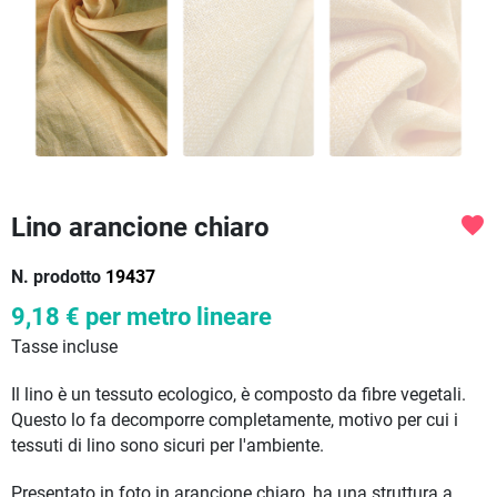
Lino arancione chiaro
favorite
N. prodotto
19437
9,18 €
per metro lineare
Tasse incluse
Il lino è un tessuto ecologico, è composto da fibre vegetali.
Questo lo fa decomporre completamente, motivo per cui i
tessuti di lino sono sicuri per l'ambiente.
Presentato in foto in arancione chiaro, ha una struttura a