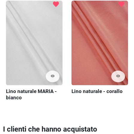
favorite
favorite
visibility
visibility
Lino naturale MARIA -
Lino naturale - corallo
bianco
I clienti che hanno acquistato