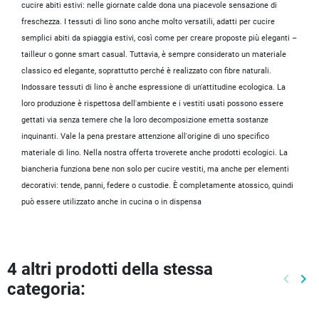
cucire abiti estivi: nelle giornate calde dona una piacevole sensazione di
freschezza. I tessuti di lino sono anche molto versatili, adatti per cucire
semplici abiti da spiaggia estivi, così come per creare proposte più eleganti –
tailleur o gonne smart casual. Tuttavia, è sempre considerato un materiale
classico ed elegante, soprattutto perché è realizzato con fibre naturali.
Indossare tessuti di lino è anche espressione di un'attitudine ecologica. La
loro produzione è rispettosa dell'ambiente e i vestiti usati possono essere
gettati via senza temere che la loro decomposizione emetta sostanze
inquinanti. Vale la pena prestare attenzione all'origine di uno specifico
materiale di lino. Nella nostra offerta troverete anche prodotti ecologici. La
biancheria funziona bene non solo per cucire vestiti, ma anche per elementi
decorativi: tende, panni, federe o custodie. È completamente atossico, quindi
può essere utilizzato anche in cucina o in dispensa
4 altri prodotti della stessa
keyboard_arrow_left
keyboard_arrow_right
categoria:
Preced
Pr