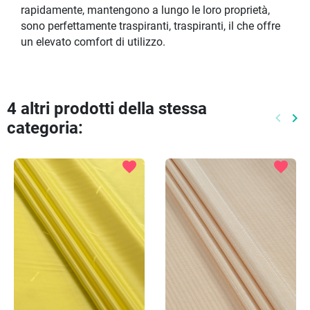
rapidamente, mantengono a lungo le loro proprietà,
sono perfettamente traspiranti, traspiranti, il che offre
un elevato comfort di utilizzo.
4 altri prodotti della stessa
keyboard_arrow_left
keyboard_arrow_right
categoria:
Preced
Pr
favorite
favorite