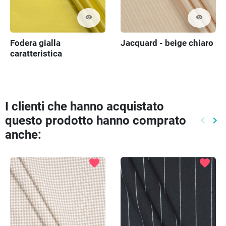
visibility
visibility
Fodera gialla
Jacquard - beige chiaro
caratteristica
I clienti che hanno acquistato
questo prodotto hanno comprato
keyboard_arrow_left
keyboard_arrow_right
Preced
Pr
anche:
favorite
favorite