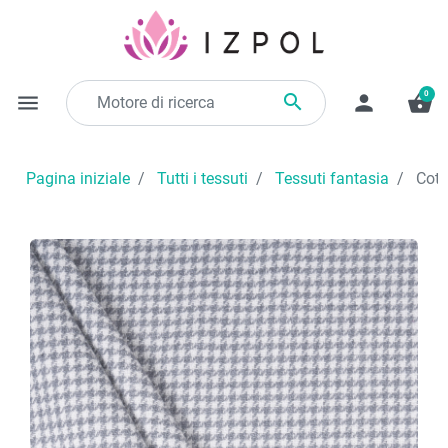
0

menu
person
shopping_basket
Pagina iniziale
Tutti i tessuti
Tessuti fantasia
Coton