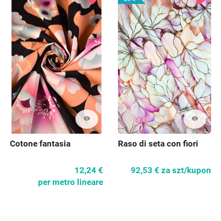
visibility
visibility
Raso di seta con fiori
Cotone fantasia
92,53 €
za szt/kupon
12,24 €
per metro lineare