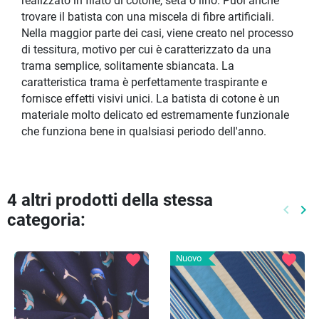
realizzato in filato di cotone, seta o lino. Puoi anche
trovare il batista con una miscela di fibre artificiali.
Nella maggior parte dei casi, viene creato nel processo
di tessitura, motivo per cui è caratterizzato da una
trama semplice, solitamente sbiancata. La
caratteristica trama è perfettamente traspirante e
fornisce effetti visivi unici. La batista di cotone è un
materiale molto delicato ed estremamente funzionale
che funziona bene in qualsiasi periodo dell'anno.
4 altri prodotti della stessa
keyboard_arrow_left
keyboard_arrow_right
categoria:
Preced
Pr
favorite
favorite
Nuovo