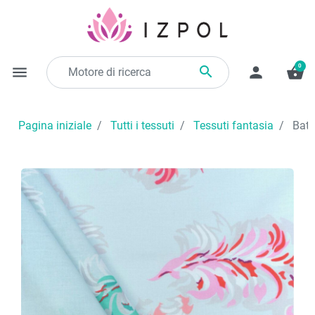
0

menu
person
shopping_basket
Pagina iniziale
Tutti i tessuti
Tessuti fantasia
Bati