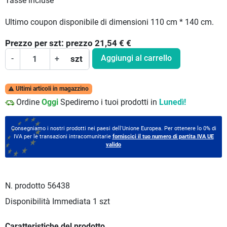
Tasse incluse
Ultimo coupon disponibile di dimensioni 110 cm * 140 cm.
Prezzo per
szt:
prezzo 21,54 €
€
Aggiungi al carrello
-
+
szt
Ultimi articoli in magazzino

Ordine
Oggi
Spediremo i tuoi prodotti in
Lunedì!
Consegniamo i nostri prodotti nei paesi dell'Unione Europea. Per ottenere lo 0% di
IVA per le transazioni intracomunitarie
forniscici il tuo numero di partita IVA UE
valido
N. prodotto
56438
Disponibilità Immediata
1 szt
Caratteristiche del prodotto