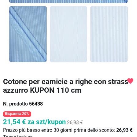
Cotone per camicie a righe con strass
favorite
azzurro KUPON 110 cm
N. prodotto
56438
Risparmia 20%
21,54 €
za szt/kupon
26,93 €
Prezzo più basso entro 30 giorni prima dello sconto:
26,93 €