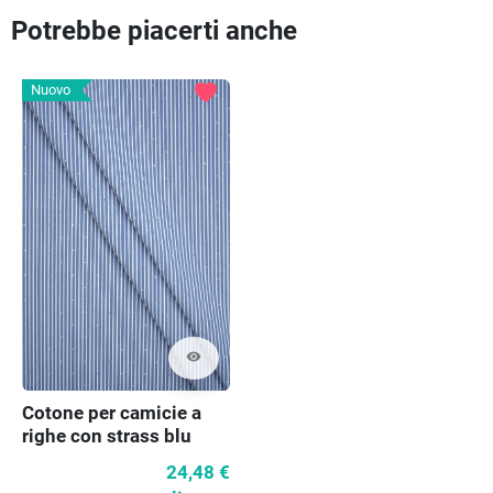
Potrebbe piacerti anche
favorite
Nuovo
visibility
Cotone per camicie a
righe con strass blu
24,48 €