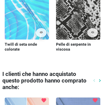
visibility
visibility
Twill di seta onde
Pelle di serpente in
colorate
viscosa
I clienti che hanno acquistato
questo prodotto hanno comprato
keyboard_arrow_left
keyboard_arrow_right
Preced
Pr
anche:
favorite
favorite