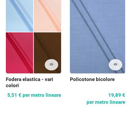
visibility
visibility
Fodera elastica - vari
Policotone bicolore
colori
5,51 €
per metro lineare
19,89 €
per metro lineare