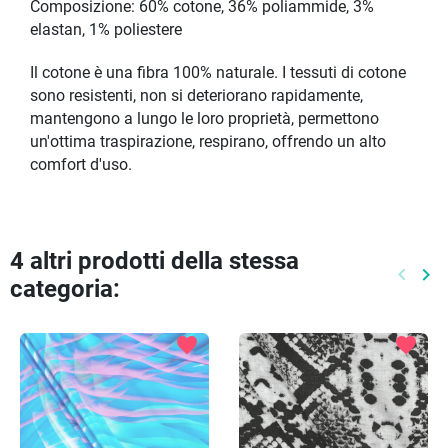
Composizione: 60% cotone, 36% poliammide, 3%
elastan, 1% poliestere
Il cotone è una fibra 100% naturale. I tessuti di cotone
sono resistenti, non si deteriorano rapidamente,
mantengono a lungo le loro proprietà, permettono
un'ottima traspirazione, respirano, offrendo un alto
comfort d'uso.
4 altri prodotti della stessa
keyboard_arrow_left
keyboard_arrow_right
categoria:
Preced
Pr
favorite
favorite