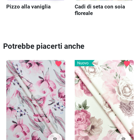
Pizzo alla vaniglia
Cadi di seta con soia
floreale
Potrebbe piacerti anche
favorite
favorite
Nuovo
visibility
visibility