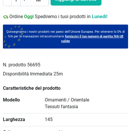
Ordine
Oggi
Spediremo i tuoi prodotti in
Lunedì!
Consegniamo i nostri prodotti nei paesi dell'Unione Europea. Per ottenere lo 0% di
IVA per le transazioni intracomunitarie
forniscici il tuo numero di partita IVA UE
valido
N. prodotto
56695
Disponibilità Immediata
25m
Caratteristiche del prodotto
Modello
Ornamenti / Orientale
Tessuti fantasia
Larghezza
145