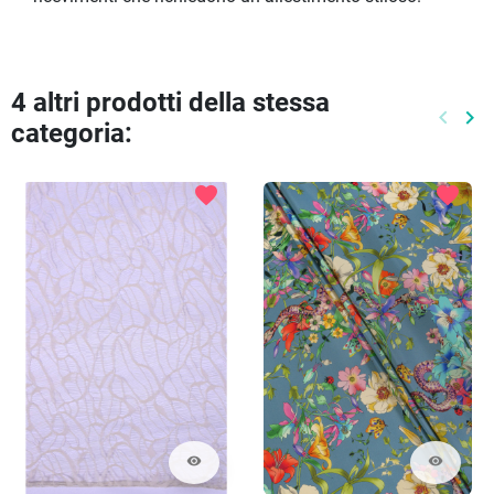
4 altri prodotti della stessa
keyboard_arrow_left
keyboard_arrow_right
categoria:
Preced
Pr
favorite
favorite
visibility
visibility