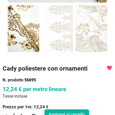
Cady poliestere con ornamenti
favorite
N. prodotto
56695
12,24 €
per metro lineare
Tasse incluse
Prezzo per
1
m:
12,24
€
Aggiungi al carrello
-
+
m