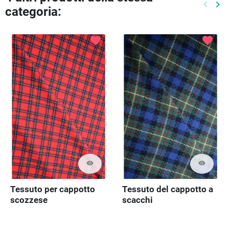
keyboard_arrow_left
keyboard_arrow_right
categoria:
Preced
Pr
favorite
favorite
visibility
visibility
Tessuto per cappotto
Tessuto del cappotto a
scozzese
scacchi