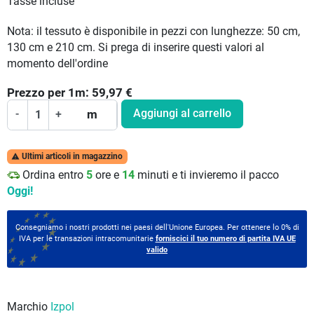
Tasse incluse
Nota: il tessuto è disponibile in pezzi con lunghezze: 50 cm,
130 cm e 210 cm. Si prega di inserire questi valori al
momento dell'ordine
Prezzo per
1
m:
59,97
€
Aggiungi al carrello
-
+
m
Ultimi articoli in magazzino

Ordina entro
5
ore e
14
minuti e ti invieremo il pacco
Oggi!
Consegniamo i nostri prodotti nei paesi dell'Unione Europea. Per ottenere lo 0% di
IVA per le transazioni intracomunitarie
forniscici il tuo numero di partita IVA UE
valido
Marchio
Izpol