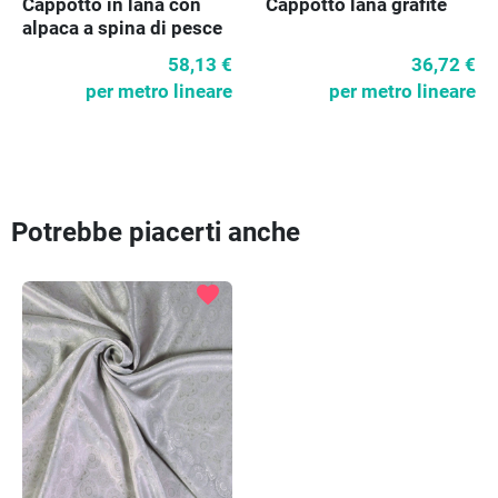
Cappotto in lana con
Cappotto lana grafite
alpaca a spina di pesce
58,13 €
36,72 €
per metro lineare
per metro lineare
Potrebbe piacerti anche
favorite