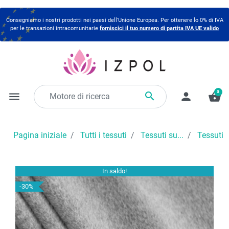
Consegniamo i nostri prodotti nei paesi dell'Unione Europea. Per ottenere lo 0% di IVA
per le transazioni intracomunitarie
forniscici il tuo numero di partita IVA UE valido
0

menu
person
shopping_basket
Pagina iniziale
Tutti i tessuti
Tessuti su...
Tessuti 
In saldo!
-30%