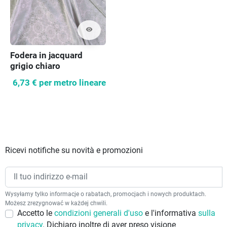
visibility
Fodera in jacquard
grigio chiaro
6,73 €
per metro lineare
Ricevi notifiche su novità e promozioni
Wysyłamy tylko informacje o rabatach, promocjach i nowych produktach.
Możesz zrezygnować w każdej chwili.
Accetto le
condizioni generali d'uso
e l'informativa
sulla
privacy
. Dichiaro inoltre di aver preso visione