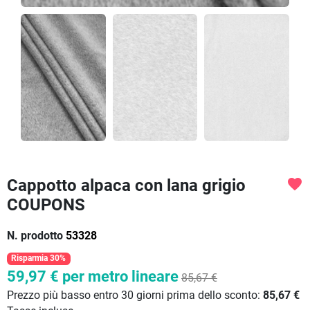
Cappotto alpaca con lana grigio
favorite
COUPONS
N. prodotto
53328
Risparmia 30%
59,97 €
per metro lineare
85,67 €
Prezzo più basso entro 30 giorni prima dello sconto:
85,67 €