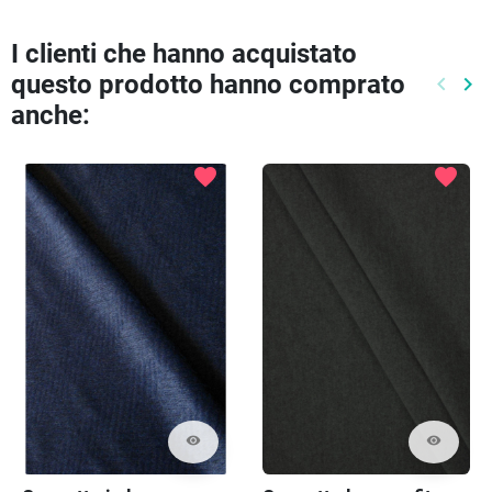
I clienti che hanno acquistato
questo prodotto hanno comprato
keyboard_arrow_left
keyboard_arrow_right
Preced
Pr
anche:
favorite
favorite
visibility
visibility