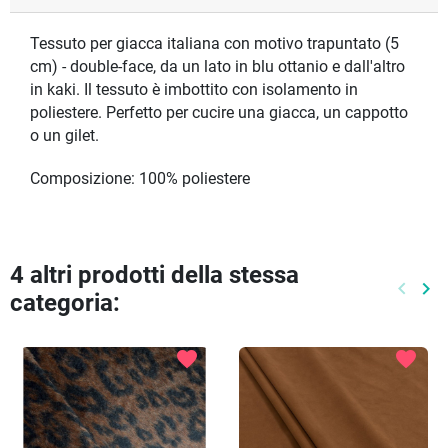
Tessuto per giacca italiana con motivo trapuntato (5
cm) - double-face, da un lato in blu ottanio e dall'altro
in kaki. Il tessuto è imbottito con isolamento in
poliestere. Perfetto per cucire una giacca, un cappotto
o un gilet.
Composizione: 100% poliestere
4 altri prodotti della stessa
keyboard_arrow_left
keyboard_arrow_right
categoria:
Preced
Pr
favorite
favorite