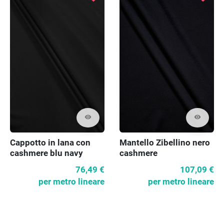
visibility
visibility
Cappotto in lana con
Mantello Zibellino nero
cashmere blu navy
cashmere
scuro
76,49 €
107,09 €
per metro lineare
per metro lineare