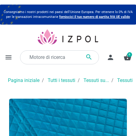
Consegniamo i nostri prodotti nei paesi dell'Unione Europea. Per ottenere lo 0% di IVA
per le transazioni intracomunitarie
forniscici il tuo numero di partita IVA UE valido
0

menu
person
shopping_basket
Pagina iniziale
Tutti i tessuti
Tessuti su...
Tessuti 