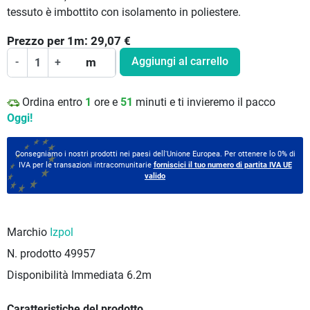
tessuto è imbottito con isolamento in poliestere.
Prezzo per
1
m:
29,07
€
Aggiungi al carrello
-
+
m
Ordina entro
1
ore e
51
minuti e ti invieremo il pacco
Oggi!
Consegniamo i nostri prodotti nei paesi dell'Unione Europea. Per ottenere lo 0% di
IVA per le transazioni intracomunitarie
forniscici il tuo numero di partita IVA UE
valido
Marchio
Izpol
N. prodotto
49957
Disponibilità Immediata
6.2m
Caratteristiche del prodotto