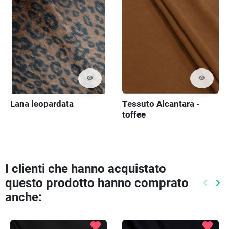
visibility
visibility
Lana leopardata
Tessuto Alcantara -
toffee
I clienti che hanno acquistato
questo prodotto hanno comprato
keyboard_arrow_left
keyboard_arrow_right
Preced
Pr
anche:
favorite
favorite