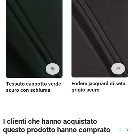
visibility
visibility
Fodera jacquard di seta
Tessuto cappotto verde
grigio scuro
scuro con schiuma
I clienti che hanno acquistato
questo prodotto hanno comprato
keyboard_arrow_left
keyboard_arrow_right
Preced
Pr