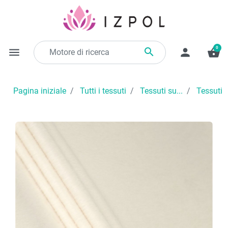
0

menu
person
shopping_basket
Pagina iniziale
Tutti i tessuti
Tessuti su...
Tessuti 