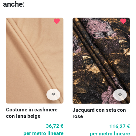
anche:
favorite
favorite
visibility
visibility
Costume in cashmere
Jacquard con seta con
con lana beige
rose
36,72 €
116,27 €
per metro lineare
per metro lineare