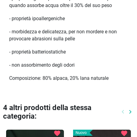
quando assorbe acqua oltre il 30% del suo peso
- proprietà ipoallergeniche
- morbidezza e delicatezza, per non mordere e non
provocare abrasioni sulla pelle
- proprietà batteriostatiche
- non assorbimento degli odori
Composizione: 80% alpaca, 20% lana naturale
4 altri prodotti della stessa
keyboard_arrow_left
keyboard_arrow_right
categoria:
Preced
Pr
favorite
favorite
Nuovo