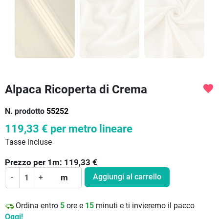
Alpaca Ricoperta di Crema
favorite
N. prodotto
55252
119,33 €
per metro lineare
Tasse incluse
Prezzo per
1
m:
119,33
€
Aggiungi al carrello
-
+
m
Ordina entro
5
ore e
15
minuti e ti invieremo il pacco
Oggi!