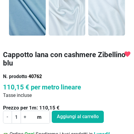
Cappotto lana con cashmere Zibellino
favorite
blu
N. prodotto
40762
110,15 €
per metro lineare
Tasse incluse
Prezzo per
1
m:
110,15
€
Aggiungi al carrello
-
+
m