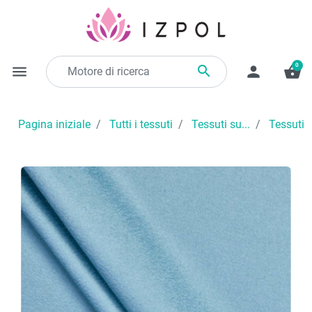
0

menu
person
shopping_basket
Pagina iniziale
Tutti i tessuti
Tessuti su...
Tessuti 