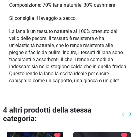
Composizione: 70% lana naturale, 30% cashmere
Si consiglia il lavaggio a secco.
La lana è un tessuto naturale al 100% ottenuto dal
vello delle pecore. Il tessuto è resistente e ha
un'elasticità naturale, che lo rende resistente alle
pieghe e facile da pulire. Inoltre, i tessuti di lana sono
traspiranti e assorbenti, il che li rende comodi da
indossare sia nella stagione calda che in quella fredda.
Questo rende la lana la scelta ideale per cucire
capispalla come un cappotto, una giacca o un gilet.
4 altri prodotti della stessa
keyboard_arrow_left
keyboard_arrow_right
categoria:
Preced
Pr
favorite
favorite