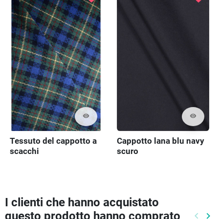
visibility
visibility
Tessuto del cappotto a
Cappotto lana blu navy
scacchi
scuro
I clienti che hanno acquistato
questo prodotto hanno comprato
keyboard_arrow_left
keyboard_arrow_right