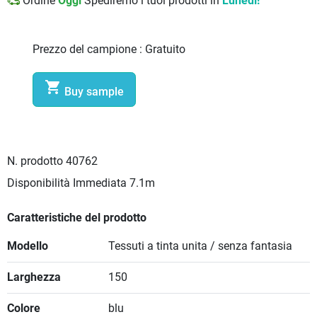
Ordine
Oggi
Spediremo i tuoi prodotti in
Lunedì!
Prezzo del campione :
Gratuito

Buy sample
N. prodotto
40762
Disponibilità Immediata
7.1m
Caratteristiche del prodotto
Modello
Tessuti a tinta unita / senza fantasia
Larghezza
150
Colore
blu