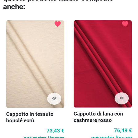
Preced
Pr
anche:
favorite
favorite
visibility
visibility
Cappotto di lana con
Cappotto in tessuto
cashmere rosso
bouclé ecrù
lampone
76,49 €
73,43 €
per metro lineare