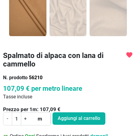
Spalmato di alpaca con lana di
favorite
cammello
N. prodotto
56210
107,09 €
per metro lineare
Tasse incluse
Prezzo per
1
m:
107,09
€
Aggiungi al carrello
-
+
m