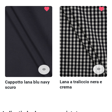
favorite
favorite
visibility
visibility
Lana a traliccio nera e
Cappotto lana blu navy
crema
scuro