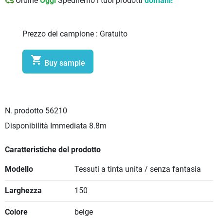
Ordine
Oggi
Spediremo i tuoi prodotti
domani!
Prezzo del campione :
Gratuito

Buy sample
N. prodotto
56210
Disponibilità Immediata
8.8m
Caratteristiche del prodotto
Modello
Tessuti a tinta unita / senza fantasia
Larghezza
150
Colore
beige