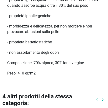
- proprietà igroscopiche – è permeabile all'acqua solo
quando assorbe acqua oltre il 30% del suo peso
- proprietà ipoallergeniche
- morbidezza e delicatezza, per non mordere e non
provocare abrasioni sulla pelle
- proprietà batteriostatiche
- non assorbimento degli odori
Composizione: 70% alpaca, 30% lana vergine
Peso: 410 gr/m2
4 altri prodotti della stessa
keyboard_arrow_left
keyboard_arrow_right
categoria:
Preced
Pr