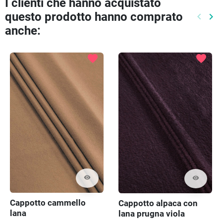
I clienti che hanno acquistato
questo prodotto hanno comprato
keyboard_arrow_left
keyboard_arrow_right
Preced
Pr
anche:
favorite
favorite
visibility
visibility
Cappotto cammello
Cappotto alpaca con
lana
lana prugna viola