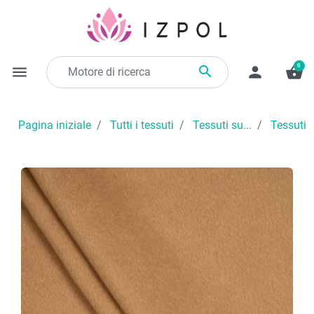
0

menu
person
shopping_basket
Pagina iniziale
Tutti i tessuti
Tessuti su...
Tessuti 