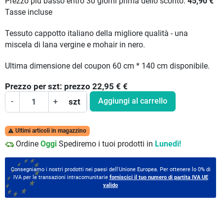
Prezzo più basso entro 30 giorni prima dello sconto:
45,90 €
Tasse incluse
Tessuto cappotto italiano della migliore qualità - una
miscela di lana vergine e mohair in nero.
Ultima dimensione del coupon 60 cm * 140 cm disponibile.
Prezzo per
szt:
prezzo 22,95 €
€
Aggiungi al carrello
-
+
szt
Ultimi articoli in magazzino

Ordine
Oggi
Spediremo i tuoi prodotti in
Lunedì!
Consegniamo i nostri prodotti nei paesi dell'Unione Europea. Per ottenere lo 0% di
IVA per le transazioni intracomunitarie
forniscici il tuo numero di partita IVA UE
valido