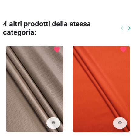
4 altri prodotti della stessa
keyboard_arrow_left
keyboard_arrow_right
categoria:
Preced
Pr
favorite
favorite
visibility
visibility