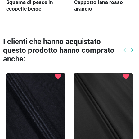
Squama di pesce in
Cappotto lana rosso
ecopelle beige
arancio
I clienti che hanno acquistato
questo prodotto hanno comprato
keyboard_arrow_left
keyboard_arrow_right
Preced
Pr
anche:
favorite
favorite