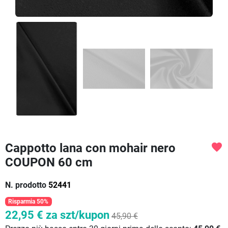
Cappotto lana con mohair nero
favorite
COUPON 60 cm
N. prodotto
52441
Risparmia 50%
22,95 €
za szt/kupon
45,90 €