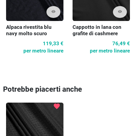
visibility
visibility
Alpaca rivestita blu
Cappotto in lana con
navy molto scuro
grafite di cashmere
119,33 €
76,49 €
per metro lineare
per metro lineare
Potrebbe piacerti anche
favorite