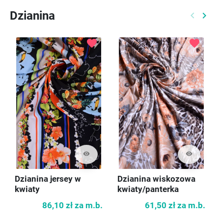
Dzianina
keyboard_arrow_left
keyboard_arrow_right
Poprzed
Nast
favorite
favorite
visibility
visibility
Dzianina jersey w
Dzianina wiskozowa
kwiaty
kwiaty/panterka
86,10 zł
za m.b.
61,50 zł
za m.b.