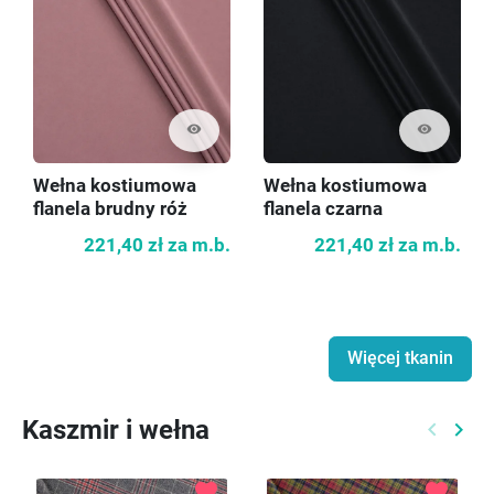
visibility
visibility
Wełna kostiumowa
Wełna kostiumowa
flanela brudny róż
flanela czarna
221,40 zł
za m.b.
221,40 zł
za m.b.
Więcej tkanin
Kaszmir i wełna
keyboard_arrow_left
keyboard_arrow_right
Poprzed
Nast
favorite
favorite