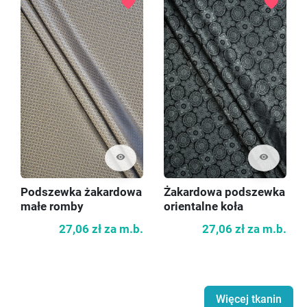
favorite
favorite
visibility
visibility
Podszewka żakardowa
Żakardowa podszewka
małe romby
orientalne koła
27,06 zł
za m.b.
27,06 zł
za m.b.
Więcej tkanin