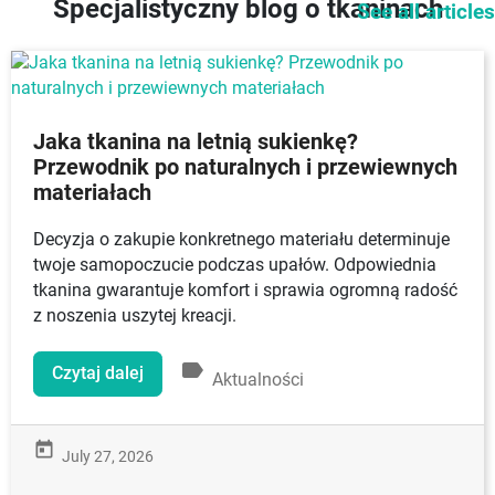
Specjalistyczny blog o tkaninach
See all articles
Jaka tkanina na letnią sukienkę?
Przewodnik po naturalnych i przewiewnych
materiałach
Decyzja o zakupie konkretnego materiału determinuje
twoje samopoczucie podczas upałów. Odpowiednia
tkanina gwarantuje komfort i sprawia ogromną radość
z noszenia uszytej kreacji.
label
Czytaj dalej
Aktualności
today
July 27, 2026