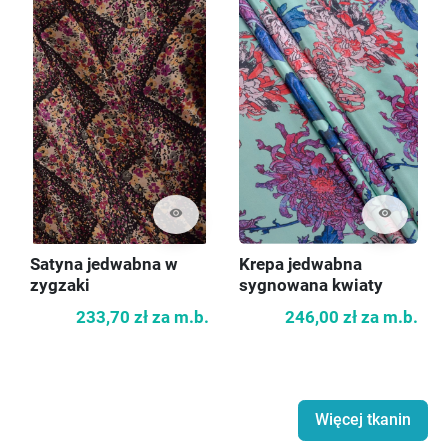
visibility
visibility
Satyna jedwabna w
Krepa jedwabna
zygzaki
sygnowana kwiaty
233,70 zł
za m.b.
246,00 zł
za m.b.
Więcej tkanin