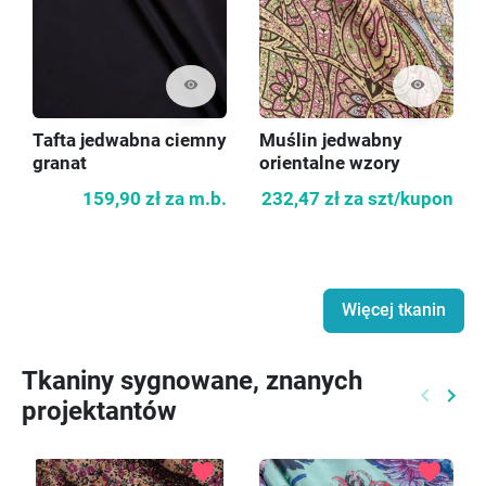
visibility
visibility
Tafta jedwabna ciemny
Muślin jedwabny
granat
orientalne wzory
159,90 zł
za m.b.
232,47 zł
za szt/kupon
Więcej tkanin
Tkaniny sygnowane, znanych
keyboard_arrow_left
keyboard_arrow_right
projektantów
Poprzed
Nast
favorite
favorite