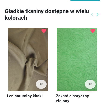
Gładkie tkaniny dostępne w wielu
keyboard_arrow_left
keyboard_arrow_right
kolorach
Poprzed
Nast
favorite
favorite
visibility
visibility
Len naturalny khaki
Żakard elastyczny
zielony