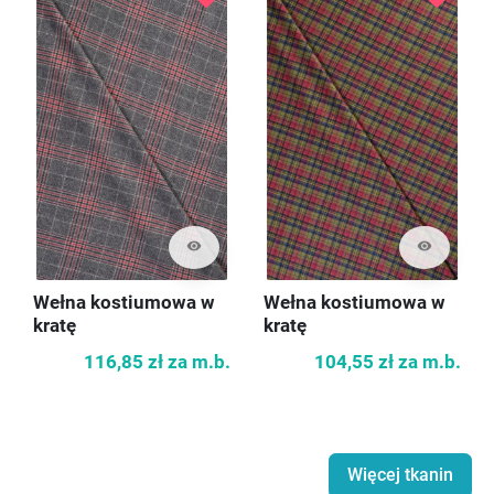
visibility
visibility
Wełna kostiumowa w
Wełna kostiumowa w
kratę
kratę
116,85 zł
za m.b.
104,55 zł
za m.b.
Więcej tkanin