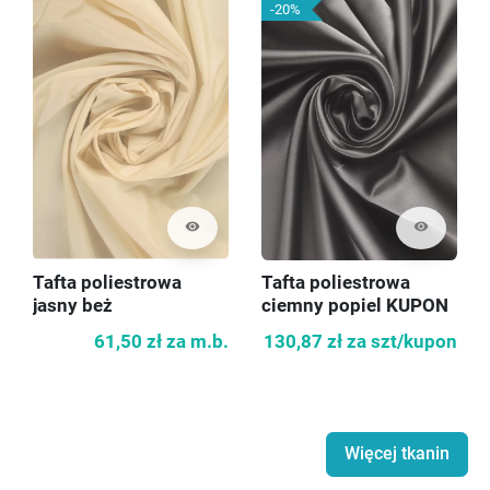
-20%
visibility
visibility
Tafta poliestrowa
Tafta poliestrowa
jasny beż
ciemny popiel KUPON
140cm
61,50 zł
za m.b.
130,87 zł
za szt/kupon
Więcej tkanin