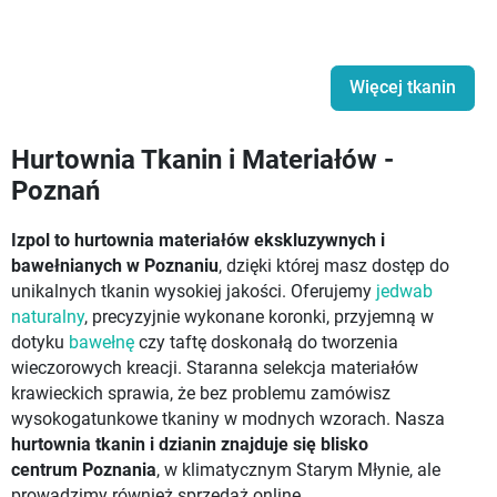
Więcej tkanin
Hurtownia Tkanin i Materiałów -
Poznań
Izpol to hurtownia materiałów ekskluzywnych i
bawełnianych w Poznaniu
, dzięki której masz dostęp do
unikalnych tkanin wysokiej jakości. Oferujemy
jedwab
naturalny
, precyzyjnie wykonane koronki, przyjemną w
dotyku
bawełnę
czy taftę doskonałą do tworzenia
wieczorowych kreacji. Staranna selekcja materiałów
krawieckich sprawia, że bez problemu zamówisz
wysokogatunkowe tkaniny w modnych wzorach. Nasza
hurtownia tkanin i dzianin znajduje się blisko
centrum Poznania
, w klimatycznym Starym Młynie, ale
prowadzimy również sprzedaż online.