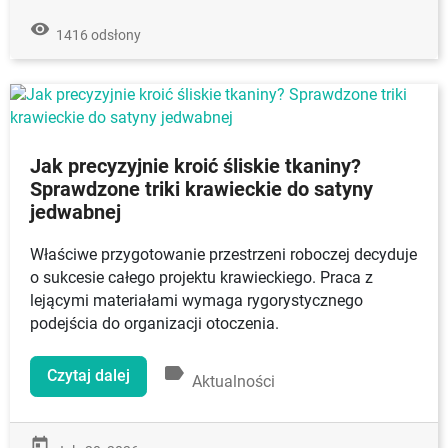
remove_red_eye
1416 odsłony
Jak precyzyjnie kroić śliskie tkaniny?
Sprawdzone triki krawieckie do satyny
jedwabnej
Właściwe przygotowanie przestrzeni roboczej decyduje
o sukcesie całego projektu krawieckiego. Praca z
lejącymi materiałami wymaga rygorystycznego
podejścia do organizacji otoczenia.
label
Czytaj dalej
Aktualności
today