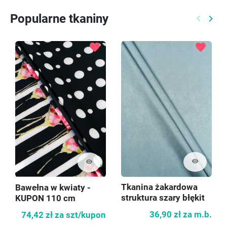
Popularne tkaniny
keyboard_arrow_left
keyboard_arrow_right
Poprzed
Nast
favorite
favorite
visibility
visibility
Tkanina żakardowa
Bawełna w kwiaty -
struktura szary błękit
KUPON 110 cm
36,90 zł
za m.b.
74,42 zł
za szt/kupon