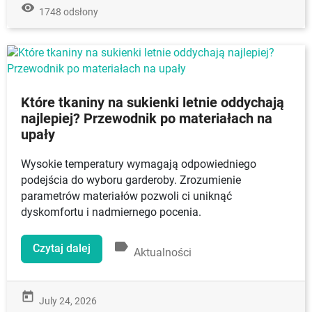
remove_red_eye
1748 odsłony
Które tkaniny na sukienki letnie oddychają
najlepiej? Przewodnik po materiałach na
upały
Wysokie temperatury wymagają odpowiedniego
podejścia do wyboru garderoby. Zrozumienie
parametrów materiałów pozwoli ci uniknąć
dyskomfortu i nadmiernego pocenia.
label
Czytaj dalej
Aktualności
today
July 24, 2026