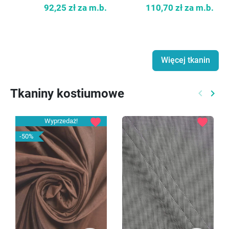
92,25 zł
za m.b.
110,70 zł
za m.b.
Więcej tkanin
Tkaniny kostiumowe
keyboard_arrow_left
keyboard_arrow_right
Poprzed
Nast
favorite
favorite
Wyprzedaż!
-50%