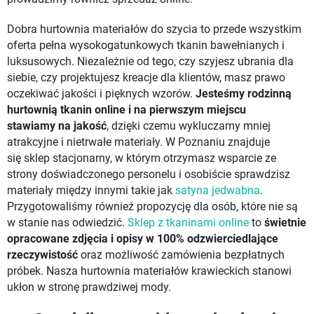
Dobra hurtownia materiałów do szycia to przede wszystkim
oferta pełna wysokogatunkowych tkanin bawełnianych i
luksusowych. Niezależnie od tego, czy szyjesz ubrania dla
siebie, czy projektujesz kreacje dla klientów, masz prawo
oczekiwać jakości i pięknych wzorów.
Jesteśmy rodzinną
hurtownią tkanin online i na pierwszym miejscu
stawiamy
na jakość
, dzięki czemu wykluczamy mniej
atrakcyjne i nietrwałe materiały. W Poznaniu znajduje
się sklep stacjonarny, w którym otrzymasz wsparcie ze
strony doświadczonego personelu i osobiście sprawdzisz
materiały między innymi takie jak
satyna jedwabna
.
Przygotowaliśmy również propozycję dla osób, które nie są
w stanie nas odwiedzić.
Sklep z tkaninami online
to
świetnie
opracowane zdjęcia i opisy w 100% odzwierciedlające
rzeczywistość
oraz możliwość zamówienia bezpłatnych
próbek. Nasza hurtownia materiałów krawieckich stanowi
ukłon w stronę prawdziwej mody.