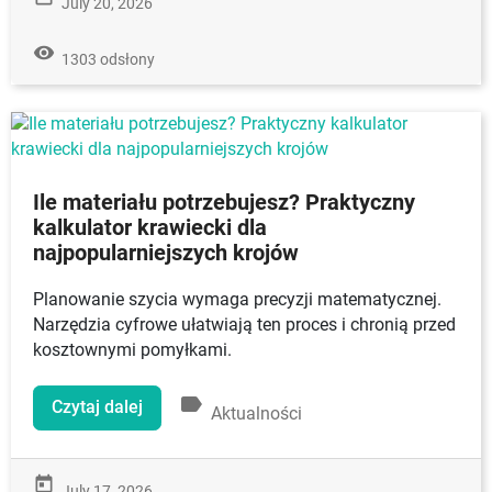
July 20, 2026
remove_red_eye
1303 odsłony
Ile materiału potrzebujesz? Praktyczny
kalkulator krawiecki dla
najpopularniejszych krojów
Planowanie szycia wymaga precyzji matematycznej.
Narzędzia cyfrowe ułatwiają ten proces i chronią przed
kosztownymi pomyłkami.
label
Czytaj dalej
Aktualności
today
July 17, 2026