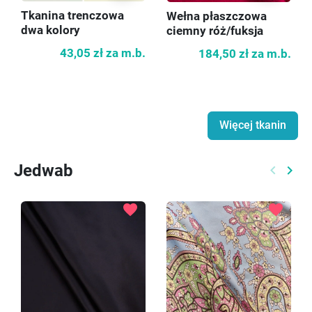
Tkanina trenczowa
Wełna płaszczowa
dwa kolory
ciemny róż/fuksja
43,05 zł
za m.b.
184,50 zł
za m.b.
Więcej tkanin
Jedwab
keyboard_arrow_left
keyboard_arrow_right
Poprzed
Nast
favorite
favorite