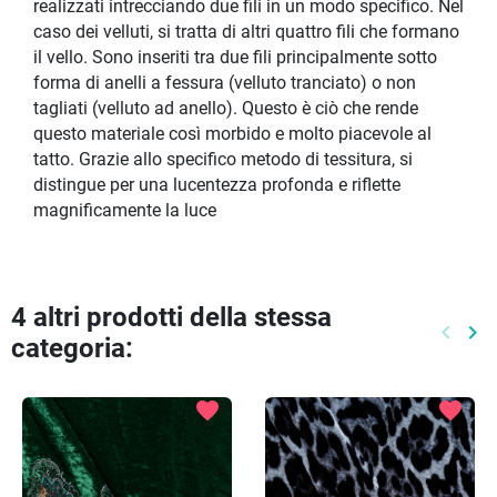
realizzati intrecciando due fili in un modo specifico. Nel
caso dei velluti, si tratta di altri quattro fili che formano
il vello. Sono inseriti tra due fili principalmente sotto
forma di anelli a fessura (velluto tranciato) o non
tagliati (velluto ad anello). Questo è ciò che rende
questo materiale così morbido e molto piacevole al
tatto. Grazie allo specifico metodo di tessitura, si
distingue per una lucentezza profonda e riflette
magnificamente la luce
4 altri prodotti della stessa
keyboard_arrow_left
keyboard_arrow_right
categoria:
Preced
Pr
favorite
favorite