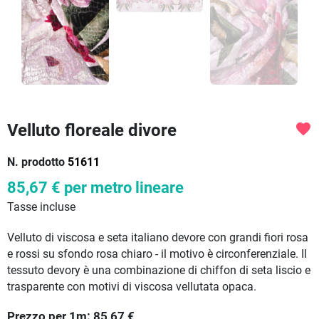
Velluto floreale divore
favorite
N. prodotto
51611
85,67 €
per metro lineare
Tasse incluse
Velluto di viscosa e seta italiano devore con grandi fiori rosa
e rossi su sfondo rosa chiaro - il motivo è circonferenziale. Il
tessuto devory è una combinazione di chiffon di seta liscio e
trasparente con motivi di viscosa vellutata opaca.
Prezzo per
1
m:
85,67
€