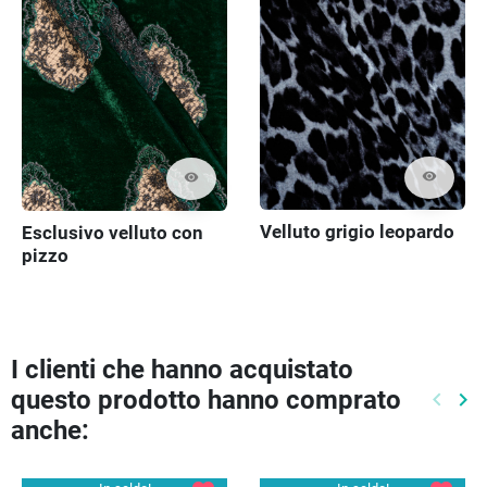
visibility
visibility
Velluto grigio leopardo
Esclusivo velluto con
pizzo
I clienti che hanno acquistato
questo prodotto hanno comprato
keyboard_arrow_left
keyboard_arrow_right
Preced
Pr
anche: