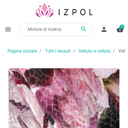
0

menu
person
shopping_basket
Pagina iniziale
Tutti i tessuti
Velluto e velluto
Vellu