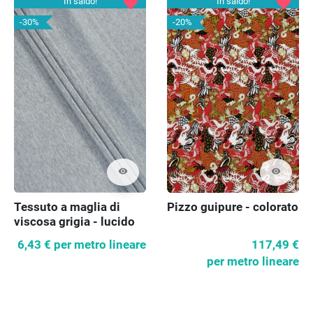
favorite
favorite
In saldo!
In saldo!
-30%
-20%
visibility
visibility
Tessuto a maglia di
Pizzo guipure - colorato
viscosa grigia - lucido
6,43 €
per metro lineare
117,49 €
per metro lineare