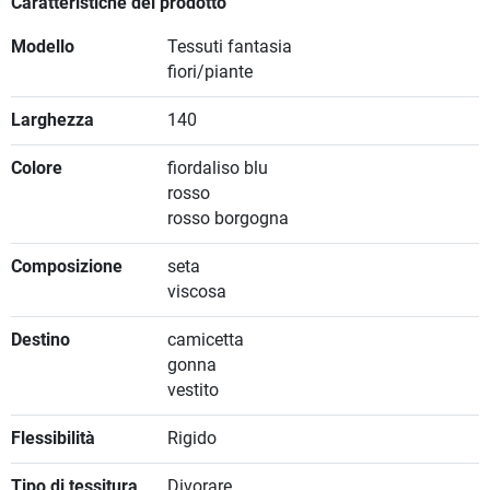
Caratteristiche del prodotto
Modello
Tessuti fantasia
fiori/piante
Larghezza
140
Colore
fiordaliso blu
rosso
rosso borgogna
Composizione
seta
viscosa
Destino
camicetta
gonna
vestito
Flessibilità
Rigido
Tipo di tessitura
Divorare