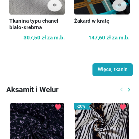
visibility
visibility
Tkanina typu chanel
Żakard w kratę
biało-srebrna
307,50 zł
za m.b.
147,60 zł
za m.b.
Więcej tkanin
Aksamit i Welur
keyboard_arrow_left
keyboard_arrow_right
Poprzed
Nast
favorite
favorite
-20%