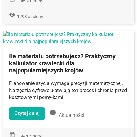
July 20, 2026
remove_red_eye
1293 odsłony
Ile materiału potrzebujesz? Praktyczny
kalkulator krawiecki dla
najpopularniejszych krojów
Planowanie szycia wymaga precyzji matematycznej.
Narzędzia cyfrowe ułatwiają ten proces i chronią przed
kosztownymi pomyłkami.
label
Czytaj dalej
Aktualności
today
July 17, 2026