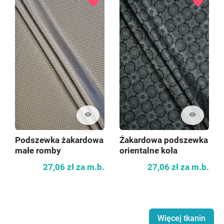
favorite
favorite
visibility
visibility
Podszewka żakardowa
Żakardowa podszewka
małe romby
orientalne koła
27,06 zł
za m.b.
27,06 zł
za m.b.
Więcej tkanin