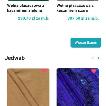
Wełna płaszczowa z
Wełna płaszczowa z
kaszmirem zielona
kaszmirem szara
233,70 zł
za m.b.
307,50 zł
za m.b.
Więcej tkanin
Jedwab
keyboard_arrow_left
keyboard_arrow_right
Poprzed
Nast
favorite
favorite