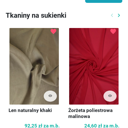
Tkaniny na sukienki
keyboard_arrow_left
keyboard_arrow_right
Poprzed
Nast
favorite
favorite
visibility
visibility
Len naturalny khaki
Żorżeta poliestrowa
malinowa
92,25 zł
za m.b.
24,60 zł
za m.b.