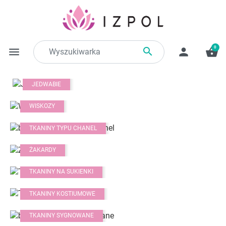
0

menu
person
shopping_basket
JEDWABIE
WISKOZY
TKANINY TYPU CHANEL
ŻAKARDY
TKANINY NA SUKIENKI
TKANINY KOSTIUMOWE
TKANINY SYGNOWANE