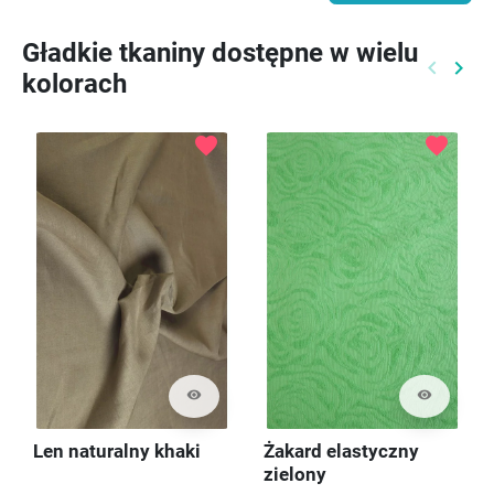
Gładkie tkaniny dostępne w wielu
keyboard_arrow_left
keyboard_arrow_right
kolorach
Poprzed
Nast
favorite
favorite
visibility
visibility
Len naturalny khaki
Żakard elastyczny
zielony