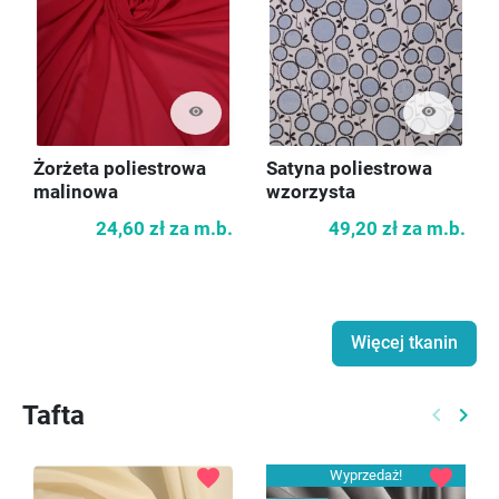
visibility
visibility
Żorżeta poliestrowa
Satyna poliestrowa
malinowa
wzorzysta
24,60 zł
za m.b.
49,20 zł
za m.b.
Więcej tkanin
Tafta
keyboard_arrow_left
keyboard_arrow_right
Poprzed
Nast
favorite
favorite
Wyprzedaż!