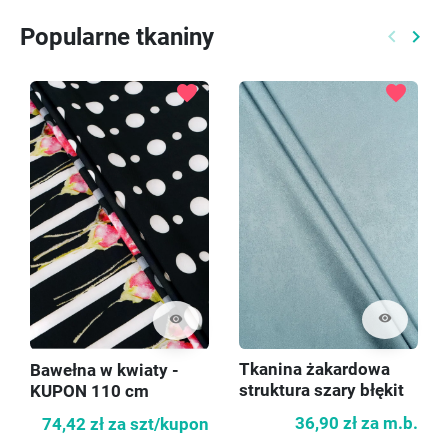
Popularne tkaniny
keyboard_arrow_left
keyboard_arrow_right
Poprzed
Nast
favorite
favorite
visibility
visibility
Tkanina żakardowa
Bawełna w kwiaty -
struktura szary błękit
KUPON 110 cm
36,90 zł
za m.b.
74,42 zł
za szt/kupon