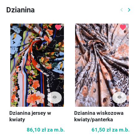
Dzianina
keyboard_arrow_left
keyboard_arrow_right
Poprzed
Nast
favorite
favorite
visibility
visibility
Dzianina jersey w
Dzianina wiskozowa
kwiaty
kwiaty/panterka
86,10 zł
za m.b.
61,50 zł
za m.b.