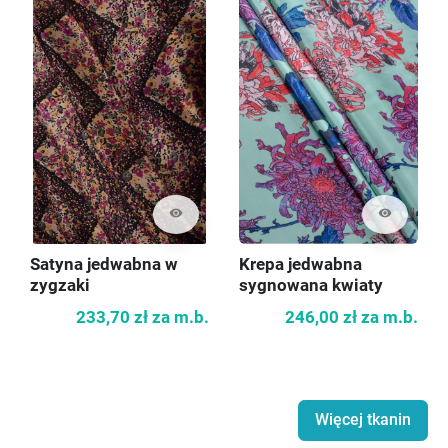
visibility
visibility
Satyna jedwabna w
Krepa jedwabna
zygzaki
sygnowana kwiaty
233,70 zł
za m.b.
246,00 zł
za m.b.
Więcej tkanin