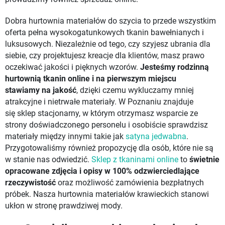
Dobra hurtownia materiałów do szycia to przede wszystkim
oferta pełna wysokogatunkowych tkanin bawełnianych i
luksusowych. Niezależnie od tego, czy szyjesz ubrania dla
siebie, czy projektujesz kreacje dla klientów, masz prawo
oczekiwać jakości i pięknych wzorów.
Jesteśmy rodzinną
hurtownią tkanin online i na pierwszym miejscu
stawiamy
na jakość
, dzięki czemu wykluczamy mniej
atrakcyjne i nietrwałe materiały. W Poznaniu znajduje
się sklep stacjonarny, w którym otrzymasz wsparcie ze
strony doświadczonego personelu i osobiście sprawdzisz
materiały między innymi takie jak
satyna jedwabna
.
Przygotowaliśmy również propozycję dla osób, które nie są
w stanie nas odwiedzić.
Sklep z tkaninami online
to
świetnie
opracowane zdjęcia i opisy w 100% odzwierciedlające
rzeczywistość
oraz możliwość zamówienia bezpłatnych
próbek. Nasza hurtownia materiałów krawieckich stanowi
ukłon w stronę prawdziwej mody.