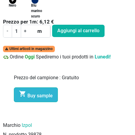
Nero
Blu
marino
scuro
Prezzo per
1
m:
6,12
€
Aggiungi al carrello
-
+
m
Ultimi articoli in magazzino

Ordine
Oggi
Spediremo i tuoi prodotti in
Lunedì!
Prezzo del campione :
Gratuito

Buy sample
Marchio
Izpol
N. prodotto
39878