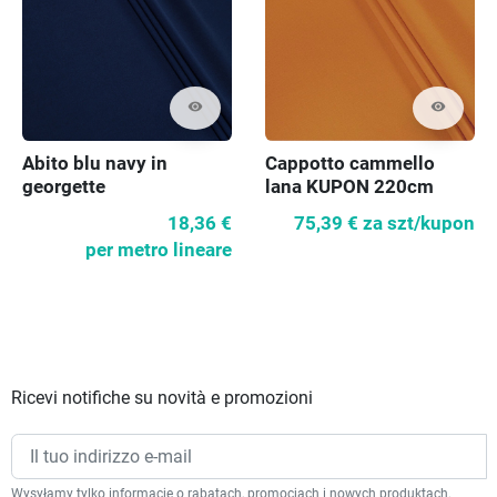
visibility
visibility
Abito blu navy in
Cappotto cammello
georgette
lana KUPON 220cm
18,36 €
75,39 €
za szt/kupon
per metro lineare
Ricevi notifiche su novità e promozioni
Wysyłamy tylko informacje o rabatach, promocjach i nowych produktach.