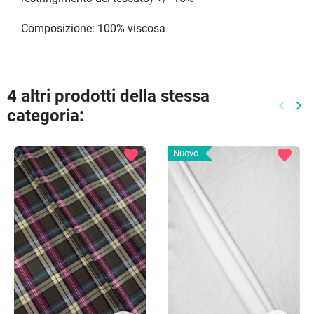
Composizione: 100% viscosa
4 altri prodotti della stessa
keyboard_arrow_left
keyboard_arrow_right
categoria:
Preced
Pr
favorite
favorite
Nuovo