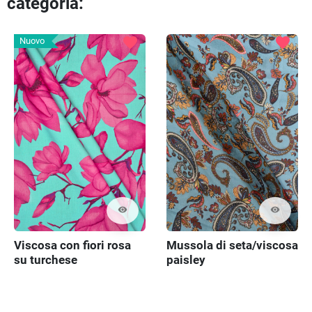
categoria:
Preced
Pr
favorite
favorite
Nuovo
visibility
visibility
Viscosa con fiori rosa
Mussola di seta/viscosa
su turchese
paisley