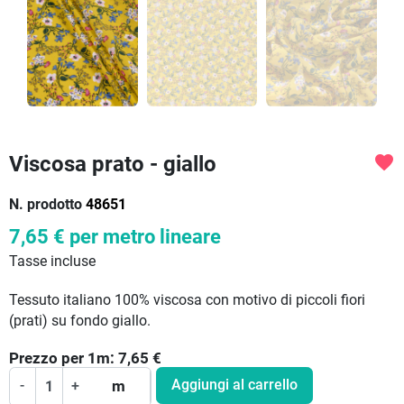
Viscosa prato - giallo
favorite
N. prodotto
48651
7,65 €
per metro lineare
Tasse incluse
Tessuto italiano 100% viscosa con motivo di piccoli fiori
(prati) su fondo giallo.
Prezzo per
1
m:
7,65
€
Aggiungi al carrello
-
+
m