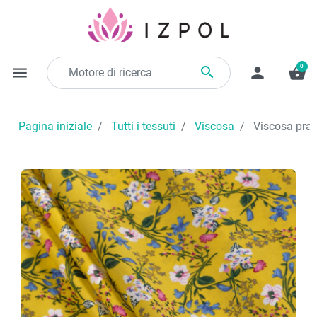
0

menu
person
shopping_basket
Pagina iniziale
Tutti i tessuti
Viscosa
Viscosa prato