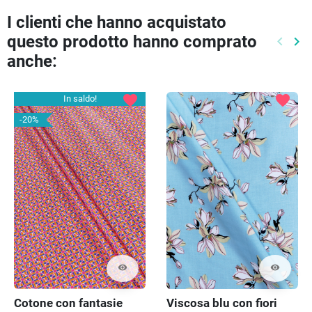
I clienti che hanno acquistato
questo prodotto hanno comprato
keyboard_arrow_left
keyboard_arrow_right
Preced
Pr
anche:
favorite
favorite
In saldo!
-20%
visibility
visibility
Cotone con fantasie
Viscosa blu con fiori