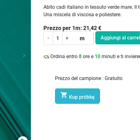
Abito cadi italiano in tessuto verde mare. Il
Una miscela di viscosa e poliestere.
Prezzo per
1
m:
21,42
€
Aggiungi al carrel
m
-
+
keyboard_arrow_right
Ordina entro
8
ore e
10
minuti e ti invie
Prossimo
Prezzo del campione :
Gratuito

Kup próbkę