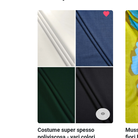
favorite
visibility
Muss
Costume super spesso
fiori
poliviscosa - vari colori