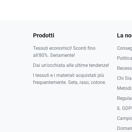
Prodotti
La no
Tessuti economici! Sconti fino
Conse
all'80%. Seriamente!
Politic
Dai un'occhiata alle ultime tendenze!
Recesso
I tessuti e i materiali acquistati più
Chi Si
frequentemente. Seta, raso, cotone.
Metodi
Regula
IL GDP
Campi
Domand