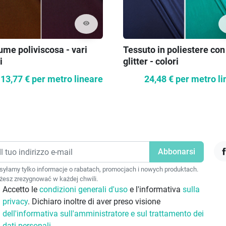
visibility
ume poliviscosa - vari
Tessuto in poliestere con
i
glitter - colori
13,77 €
per metro lineare
24,48 €
per metro li
F
yłamy tylko informacje o rabatach, promocjach i nowych produktach.
esz zrezygnować w każdej chwili.
Accetto le
condizioni generali d'uso
e l'informativa
sulla
privacy
. Dichiaro inoltre di aver preso visione
dell'informativa sull'amministratore e sul trattamento dei
dati personali.