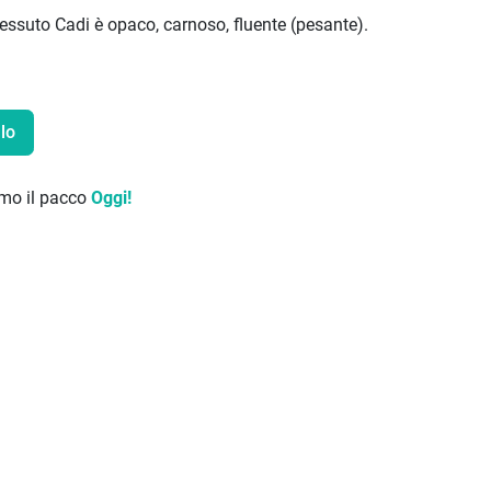
 tessuto Cadi è opaco, carnoso, fluente (pesante).
lo
remo il pacco
Oggi!