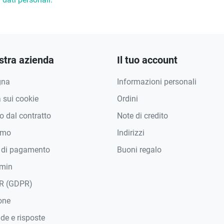
stra azienda
Il tuo account
gna
Informazioni personali
a sui cookie
Ordini
 dal contratto
Note di credito
amo
Indirizzi
 di pagamento
Buoni regalo
min
R (GDPR)
one
e e risposte