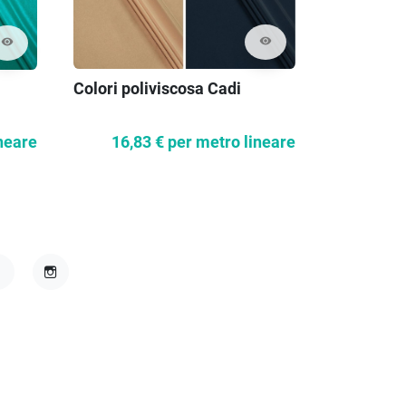
visibility
visibility
Colori poliviscosa Cadi
Tessuto a
vari colori
16,83 €
per metro lineare
neare
15,3
acebook
Instagram