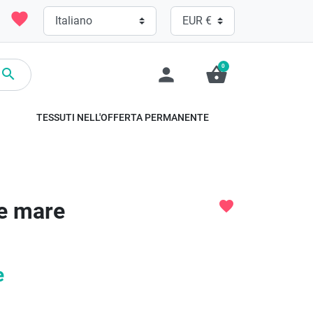
favorite
0
person
shopping_basket

TESSUTI NELL'OFFERTA PERMANENTE
de mare
favorite
e