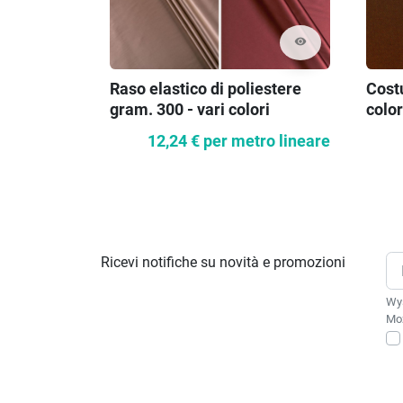
visibility
Raso elastico di poliestere
Cost
gram. 300 - vari colori
color
12,24 €
per metro lineare
Ricevi notifiche su novità e promozioni
Wys
Moż