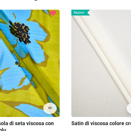
favorite
Nuovo
visibility
ola di seta viscosa con
Satin di viscosa colore 
 blu