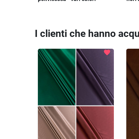
I clienti che hanno ac
favorite