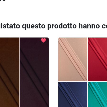
quistato questo prodotto hanno 
favorite