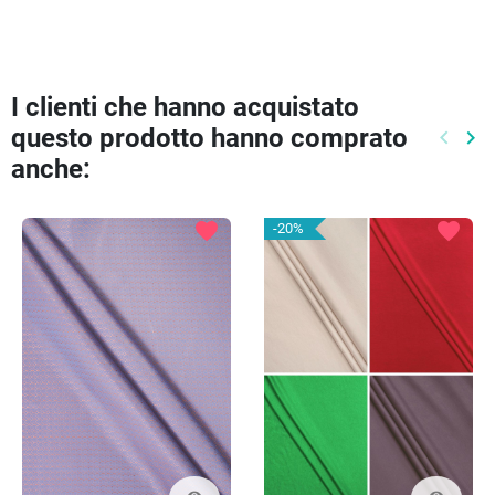
I clienti che hanno acquistato
questo prodotto hanno comprato
keyboard_arrow_left
keyboard_arrow_right
Preced
Pr
anche:
favorite
favorite
-20%