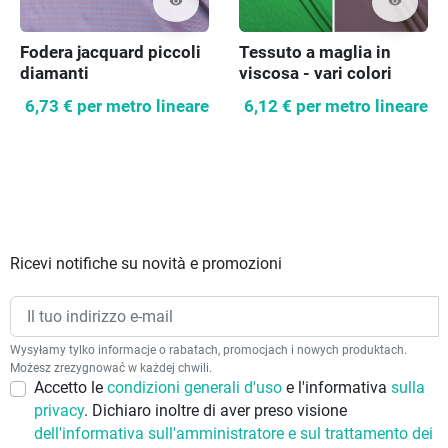
visibility
visibility
Fodera jacquard piccoli
Tessuto a maglia in
diamanti
viscosa - vari colori
6,73 €
per metro lineare
6,12 €
per metro lineare
Ricevi notifiche su novità e promozioni
Wysyłamy tylko informacje o rabatach, promocjach i nowych produktach.
Możesz zrezygnować w każdej chwili.
Accetto le
condizioni generali d'uso
e l'informativa
sulla
privacy
. Dichiaro inoltre di aver preso visione
dell'informativa sull'amministratore e sul trattamento dei