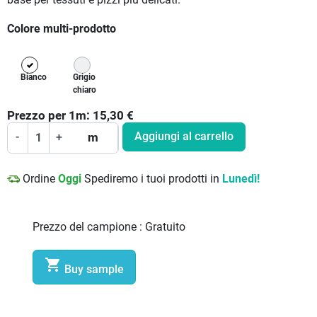
base per tessuti e pizzi più delicati.
Colore multi-prodotto
Bianco
Grigio
chiaro
Prezzo per
1
m:
15,30
€
Aggiungi al carrello
-
+
m
Ordine
Oggi
Spediremo i tuoi prodotti in
Lunedì!
Prezzo del campione :
Gratuito

Buy sample