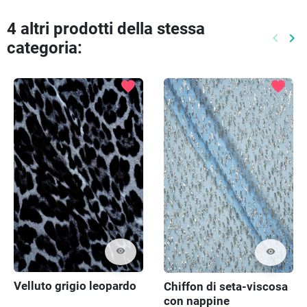
4 altri prodotti della stessa
keyboard_arrow_left
keyboard_arrow_right
categoria:
Preced
Pr
favorite
favorite
visibility
visibility
Velluto grigio leopardo
Chiffon di seta-viscosa
con nappine