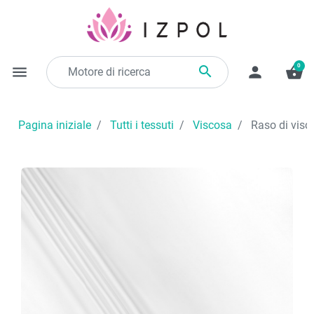
0

menu
person
shopping_basket
Pagina iniziale
Tutti i tessuti
Viscosa
Raso di visco