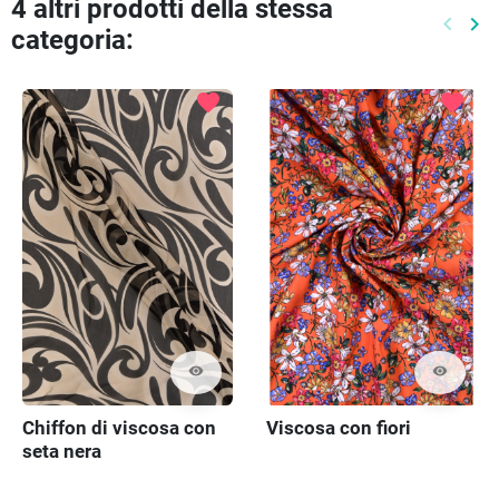
4 altri prodotti della stessa
keyboard_arrow_left
keyboard_arrow_right
categoria:
Preced
Pr
favorite
favorite
visibility
visibility
Chiffon di viscosa con
Viscosa con fiori
seta nera