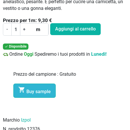
anelastico, pesante. È perfetto per cucire una camicetta, un
vestito o una gonna eleganti.
Prezzo per
1
m:
9,30
€
Aggiungi al carrello
-
+
m
Disponibile

Ordine
Oggi
Spediremo i tuoi prodotti in
Lunedì!
Prezzo del campione :
Gratuito

Buy sample
Marchio
Izpol
N. prodotto
12376