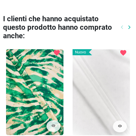
I clienti che hanno acquistato
questo prodotto hanno comprato
keyboard_arrow_left
keyboard_arrow_right
Preced
Pr
anche:
favorite
favorite
Nuovo
visibility
visibility