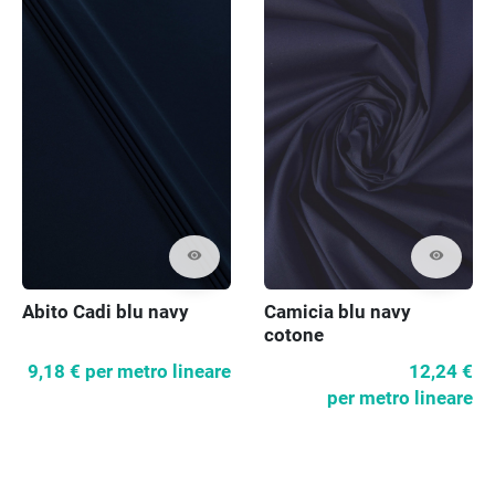
visibility
visibility
Abito Cadi blu navy
Camicia blu navy
cotone
9,18 €
per metro lineare
12,24 €
per metro lineare