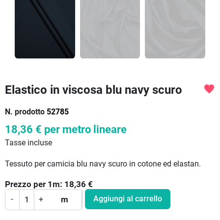
Elastico in viscosa blu navy scuro
favorite
N. prodotto
52785
18,36 €
per metro lineare
Tasse incluse
Tessuto per camicia blu navy scuro in cotone ed elastan.
Prezzo per
1
m:
18,36
€
Aggiungi al carrello
-
+
m