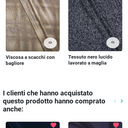
visibility
visibility
Tessuto nero lucido
Viscosa a scacchi con
lavorato a maglia
bagliore
I clienti che hanno acquistato
questo prodotto hanno comprato
keyboard_arrow_left
keyboard_arrow_right
Preced
Pr
anche:
favorite
favorite