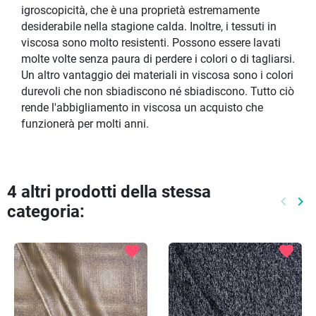
igroscopicità, che è una proprietà estremamente
desiderabile nella stagione calda. Inoltre, i tessuti in
viscosa sono molto resistenti. Possono essere lavati
molte volte senza paura di perdere i colori o di tagliarsi.
Un altro vantaggio dei materiali in viscosa sono i colori
durevoli che non sbiadiscono né sbiadiscono. Tutto ciò
rende l'abbigliamento in viscosa un acquisto che
funzionerà per molti anni.
4 altri prodotti della stessa
keyboard_arrow_left
keyboard_arrow_right
categoria:
Preced
Pr
favorite
favorite