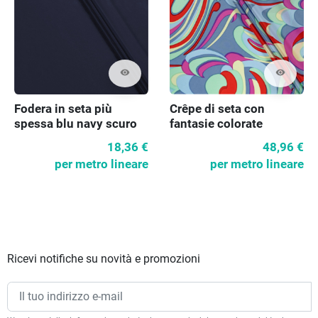
visibility
visibility
Fodera in seta più
Crêpe di seta con
spessa blu navy scuro
fantasie colorate
18,36 €
48,96 €
per metro lineare
per metro lineare
Ricevi notifiche su novità e promozioni