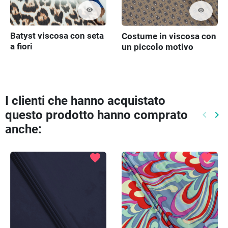
visibility
visibility
Batyst viscosa con seta
Costume in viscosa con
a fiori
un piccolo motivo
I clienti che hanno acquistato
questo prodotto hanno comprato
keyboard_arrow_left
keyboard_arrow_right
Preced
Pr
anche:
favorite
favorite