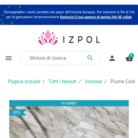
Consegniamo i nostri prodotti nei paesi dell'Unione Europea. Per ottenere lo 0% di IVA
per le transazioni intracomunitarie
forniscici il tuo numero di partita IVA UE valido
0

menu
person
shopping_basket
Pagina iniziale
Tutti i tessuti
Viscosa
Piume Cadi 
In saldo!
-20%