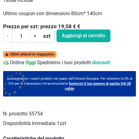
Tasse incluse
Ultimo coupon con dimensioni 80cm* 140cm
Prezzo per
szt:
prezzo 19,58 €
€
Aggiungi al carrello
-
+
szt
Ultimi articoli in magazzino

Ordine
Oggi
Spediremo i tuoi prodotti
domani!
Consegniamo i nostri prodotti nei paesi dell'Unione Europea. Per ottenere lo 0% di
IVA per le transazioni intracomunitarie
forniscici il tuo numero di partita IVA UE
valido
N. prodotto
55754
Disponibilità Immediata
1szt
Caratteristiche del prodotto