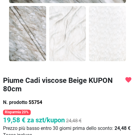
Piume Cadi viscose Beige KUPON
favorite
80cm
N. prodotto
55754
Risparmia 20%
19,58 €
za szt/kupon
24,48 €
Prezzo più basso entro 30 giorni prima dello sconto:
24,48 €