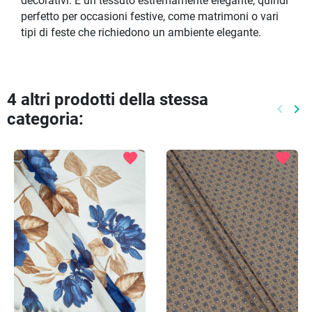
decorativi. È un tessuto estremamente elegante, quindi
perfetto per occasioni festive, come matrimoni o vari
tipi di feste che richiedono un ambiente elegante.
4 altri prodotti della stessa
keyboard_arrow_left
keyboard_arrow_right
categoria:
Preced
Pr
favorite
favorite