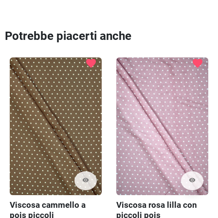
Potrebbe piacerti anche
favorite
favorite
visibility
visibility
Viscosa cammello a
Viscosa rosa lilla con
pois piccoli
piccoli pois