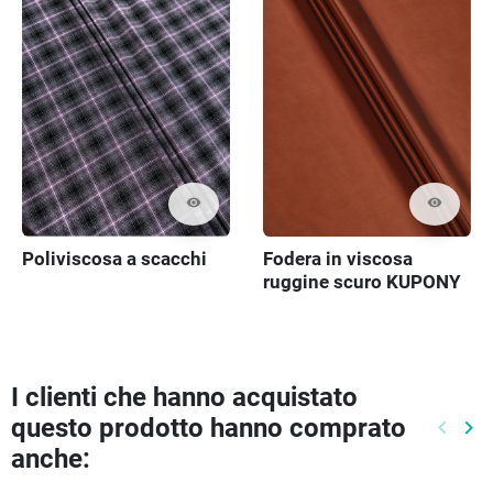
visibility
visibility
Poliviscosa a scacchi
Fodera in viscosa
ruggine scuro KUPONY
I clienti che hanno acquistato
questo prodotto hanno comprato
keyboard_arrow_left
keyboard_arrow_right
Preced
Pr
anche: