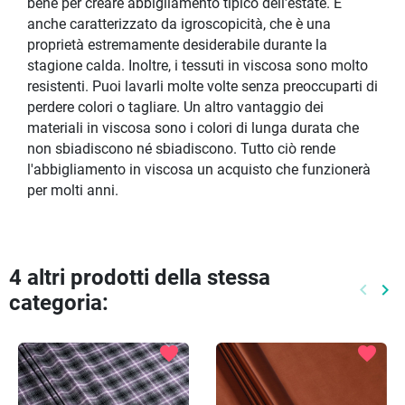
bene per creare abbigliamento tipico dell'estate. È
anche caratterizzato da igroscopicità, che è una
proprietà estremamente desiderabile durante la
stagione calda. Inoltre, i tessuti in viscosa sono molto
resistenti. Puoi lavarli molte volte senza preoccuparti di
perdere colori o tagliare. Un altro vantaggio dei
materiali in viscosa sono i colori di lunga durata che
non sbiadiscono né sbiadiscono. Tutto ciò rende
l'abbigliamento in viscosa un acquisto che funzionerà
per molti anni.
4 altri prodotti della stessa
keyboard_arrow_left
keyboard_arrow_right
categoria:
Preced
Pr
favorite
favorite