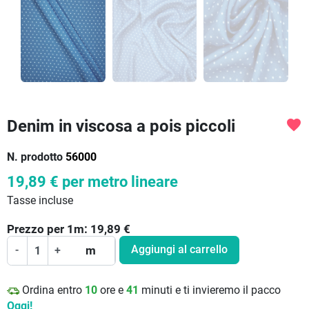
Denim in viscosa a pois piccoli
favorite
N. prodotto
56000
19,89 €
per metro lineare
Tasse incluse
Prezzo per
1
m:
19,89
€
Aggiungi al carrello
-
+
m
Ordina entro
10
ore e
41
minuti e ti invieremo il pacco
Oggi!