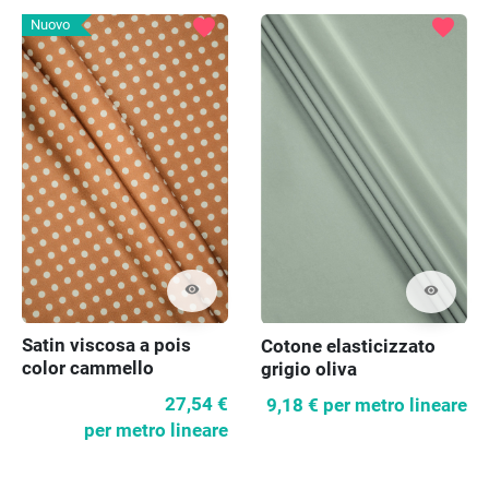
favorite
favorite
Nuovo
visibility
visibility
Satin viscosa a pois
Cotone elasticizzato
color cammello
grigio oliva
27,54 €
9,18 €
per metro lineare
per metro lineare