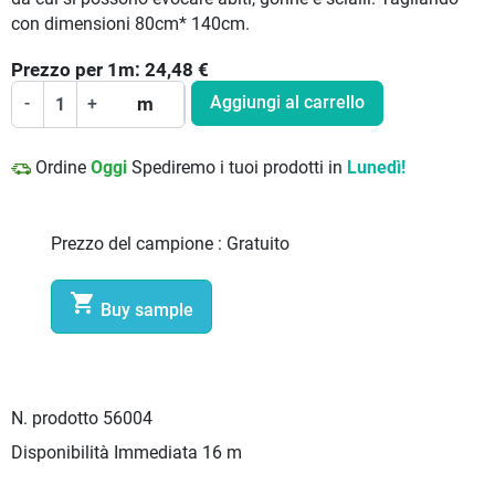
con dimensioni 80cm* 140cm.
Prezzo per
1
m:
24,48
€
Aggiungi al carrello
-
+
m
Ordine
Oggi
Spediremo i tuoi prodotti in
Lunedì!
Prezzo del campione :
Gratuito

Buy sample
N. prodotto
56004
Disponibilità Immediata
16 m