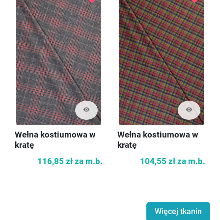
visibility
visibility
Wełna kostiumowa w
Wełna kostiumowa w
kratę
kratę
116,85 zł
za m.b.
104,55 zł
za m.b.
Więcej tkanin