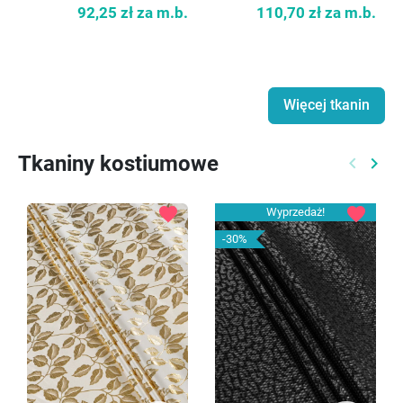
92,25 zł
za m.b.
110,70 zł
za m.b.
Więcej tkanin
Tkaniny kostiumowe
keyboard_arrow_left
keyboard_arrow_right
Poprzed
Nast
favorite
favorite
Wyprzedaż!
-30%