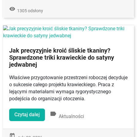
remove_red_eye
1305 odsłony
Jak precyzyjnie kroić śliskie tkaniny?
Sprawdzone triki krawieckie do satyny
jedwabnej
Właściwe przygotowanie przestrzeni roboczej decyduje
o sukcesie całego projektu krawieckiego. Praca z
lejącymi materiałami wymaga rygorystycznego
podejścia do organizacji otoczenia.
label
Czytaj dalej
Aktualności
today