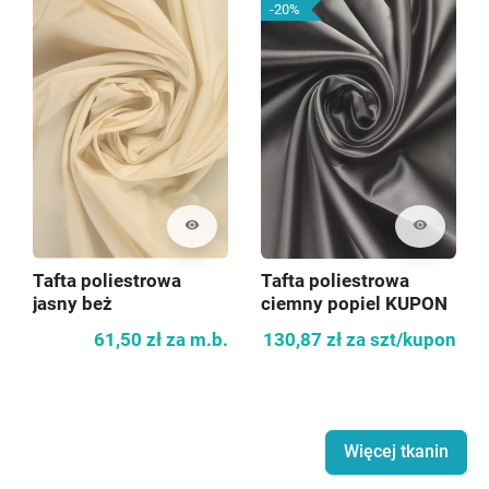
-20%
visibility
visibility
Tafta poliestrowa
Tafta poliestrowa
jasny beż
ciemny popiel KUPON
140cm
61,50 zł
za m.b.
130,87 zł
za szt/kupon
Więcej tkanin