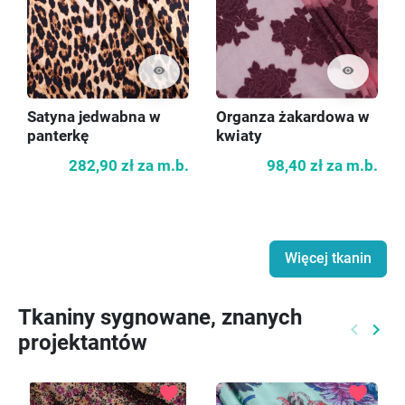
visibility
visibility
Satyna jedwabna w
Organza żakardowa w
panterkę
kwiaty
282,90 zł
za m.b.
98,40 zł
za m.b.
Więcej tkanin
Tkaniny sygnowane, znanych
keyboard_arrow_left
keyboard_arrow_right
projektantów
Poprzed
Nast
favorite
favorite