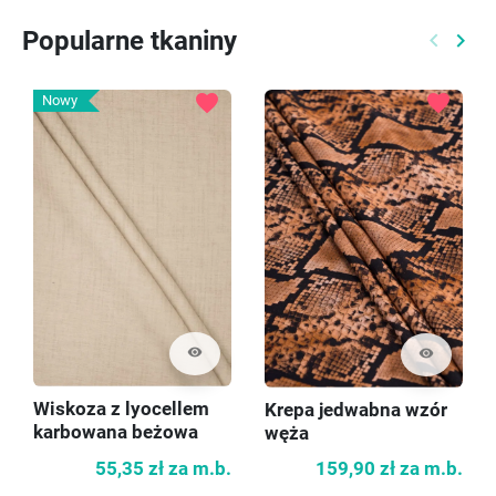
Popularne tkaniny
keyboard_arrow_left
keyboard_arrow_right
Poprzed
Nast
favorite
favorite
Nowy
visibility
visibility
Wiskoza z lyocellem
Krepa jedwabna wzór
karbowana beżowa
węża
55,35 zł
za m.b.
159,90 zł
za m.b.