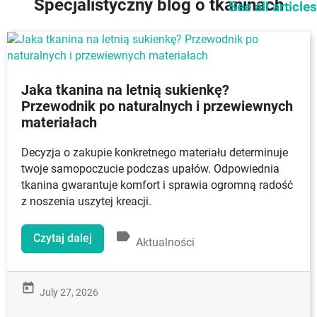
Specjalistyczny blog o tkaninach
See all articles
Jaka tkanina na letnią sukienkę?
Przewodnik po naturalnych i przewiewnych
materiałach
Decyzja o zakupie konkretnego materiału determinuje
twoje samopoczucie podczas upałów. Odpowiednia
tkanina gwarantuje komfort i sprawia ogromną radość
z noszenia uszytej kreacji.
label
Czytaj dalej
Aktualności
today
July 27, 2026