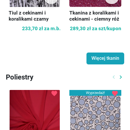
Tiul z cekinami i
Tkanina z koralikami i
koralikami czarny
cekinami - ciemny róż
/amarant KUPON 70cm
233,70 zł
za m.b.
289,30 zł
za szt/kupon
Więcej tkanin
Poliestry
keyboard_arrow_left
keyboard_arrow_right
Poprzed
Nast
favorite
favorite
Wyprzedaż!