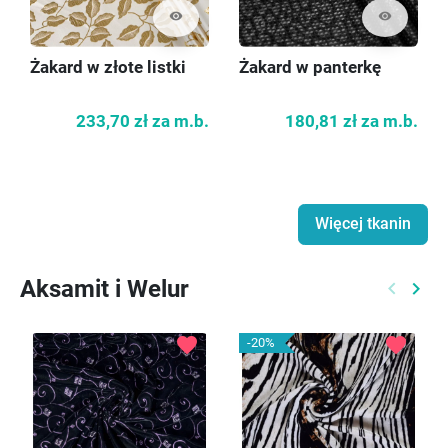
visibility
visibility
Żakard w złote listki
Żakard w panterkę
233,70 zł
za m.b.
180,81 zł
za m.b.
Więcej tkanin
Aksamit i Welur
keyboard_arrow_left
keyboard_arrow_right
Poprzed
Nast
favorite
favorite
-20%