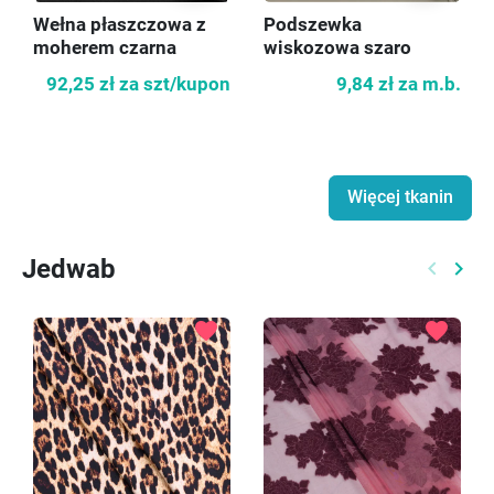
Wełna płaszczowa z
Podszewka
moherem czarna
wiskozowa szaro
KUPON 60 cm
zielona
92,25 zł
za szt/kupon
9,84 zł
za m.b.
Więcej tkanin
Jedwab
keyboard_arrow_left
keyboard_arrow_right
Poprzed
Nast
favorite
favorite