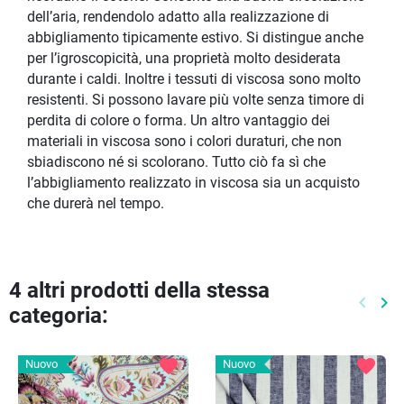
dell’aria, rendendolo adatto alla realizzazione di
abbigliamento tipicamente estivo. Si distingue anche
per l’igroscopicità, una proprietà molto desiderata
durante i caldi. Inoltre i tessuti di viscosa sono molto
resistenti. Si possono lavare più volte senza timore di
perdita di colore o forma. Un altro vantaggio dei
materiali in viscosa sono i colori duraturi, che non
sbiadiscono né si scolorano. Tutto ciò fa sì che
l’abbigliamento realizzato in viscosa sia un acquisto
che durerà nel tempo.
4 altri prodotti della stessa
keyboard_arrow_left
keyboard_arrow_right
categoria:
Preced
Pr
favorite
favorite
Nuovo
Nuovo