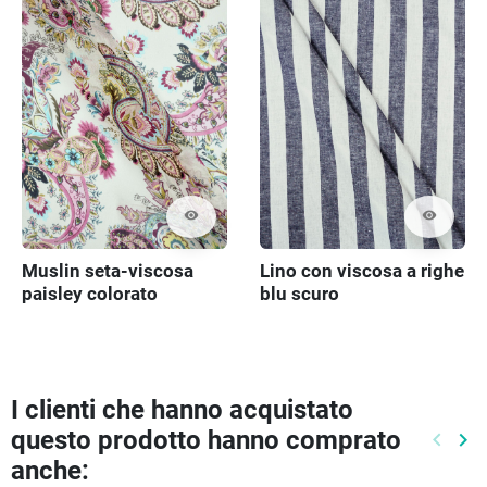
visibility
visibility
Muslin seta-viscosa
Lino con viscosa a righe
paisley colorato
blu scuro
I clienti che hanno acquistato
questo prodotto hanno comprato
keyboard_arrow_left
keyboard_arrow_right
Preced
Pr
anche: