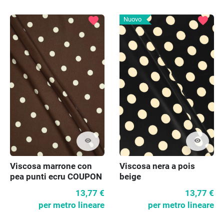
favorite
favorite
Nuovo
visibility
visibility
Viscosa marrone con
Viscosa nera a pois
pea punti ecru COUPON
beige
13,77 €
13,77 €
per metro lineare
per metro lineare