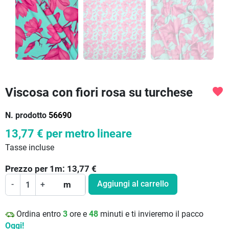
Viscosa con fiori rosa su turchese
favorite
N. prodotto
56690
13,77 €
per metro lineare
Tasse incluse
Prezzo per
1
m:
13,77
€
Aggiungi al carrello
-
+
m
Ordina entro
3
ore e
48
minuti e ti invieremo il pacco
Oggi!