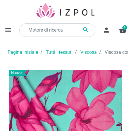
0

menu
person
shopping_basket
Pagina iniziale
Tutti i tessuti
Viscosa
Viscosa con f
Nuovo