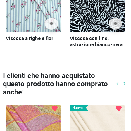
visibility
visibility
Viscosa a righe e fiori
Viscosa con lino,
astrazione bianco-nera
I clienti che hanno acquistato
questo prodotto hanno comprato
keyboard_arrow_left
keyboard_arrow_right
Preced
Pr
anche:
favorite
favorite
Nuovo