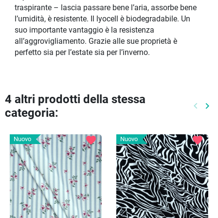
traspirante – lascia passare bene l’aria, assorbe bene
l’umidità, è resistente. Il lyocell è biodegradabile. Un
suo importante vantaggio è la resistenza
all’aggrovigliamento. Grazie alle sue proprietà è
perfetto sia per l’estate sia per l’inverno.
4 altri prodotti della stessa
keyboard_arrow_left
keyboard_arrow_right
categoria:
Preced
Pr
favorite
favorite
Nuovo
Nuovo