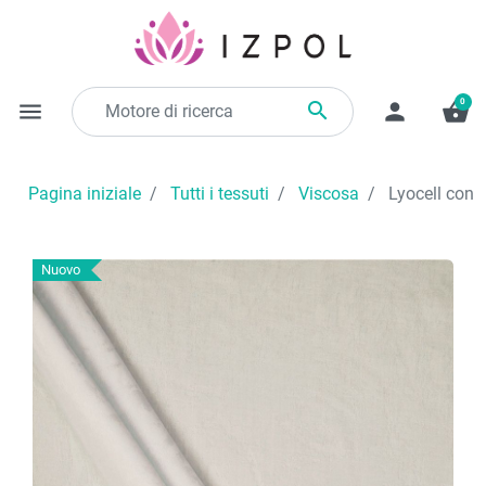
0

menu
person
shopping_basket
Pagina iniziale
Tutti i tessuti
Viscosa
Lyocell con 
Nuovo