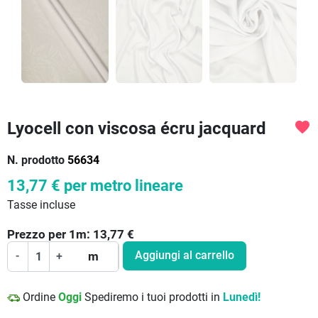
Lyocell con viscosa écru jacquard
favorite
N. prodotto
56634
13,77 €
per metro lineare
Tasse incluse
Prezzo per
1
m:
13,77
€
Aggiungi al carrello
-
+
m
Ordine
Oggi
Spediremo i tuoi prodotti in
Lunedì!