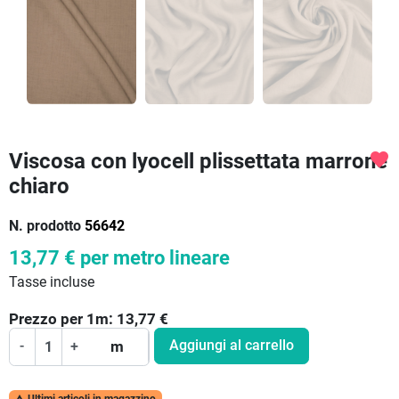
Viscosa con lyocell plissettata marrone
favorite
chiaro
N. prodotto
56642
13,77 €
per metro lineare
Tasse incluse
Prezzo per
1
m:
13,77
€
Aggiungi al carrello
-
+
m