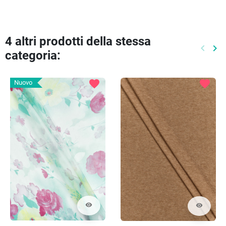
4 altri prodotti della stessa
keyboard_arrow_left
keyboard_arrow_right
categoria:
Preced
Pr
favorite
favorite
Nuovo
visibility
visibility