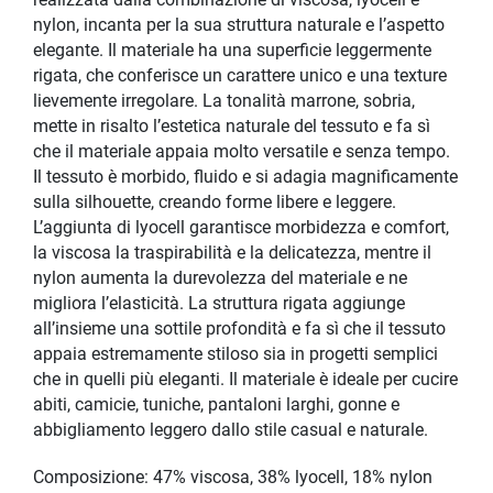
realizzata dalla combinazione di viscosa, lyocell e
nylon, incanta per la sua struttura naturale e l’aspetto
elegante. Il materiale ha una superficie leggermente
rigata, che conferisce un carattere unico e una texture
lievemente irregolare. La tonalità marrone, sobria,
mette in risalto l’estetica naturale del tessuto e fa sì
che il materiale appaia molto versatile e senza tempo.
Il tessuto è morbido, fluido e si adagia magnificamente
sulla silhouette, creando forme libere e leggere.
L’aggiunta di lyocell garantisce morbidezza e comfort,
la viscosa la traspirabilità e la delicatezza, mentre il
nylon aumenta la durevolezza del materiale e ne
migliora l’elasticità. La struttura rigata aggiunge
all’insieme una sottile profondità e fa sì che il tessuto
appaia estremamente stiloso sia in progetti semplici
che in quelli più eleganti. Il materiale è ideale per cucire
abiti, camicie, tuniche, pantaloni larghi, gonne e
abbigliamento leggero dallo stile casual e naturale.
Composizione: 47% viscosa, 38% lyocell, 18% nylon