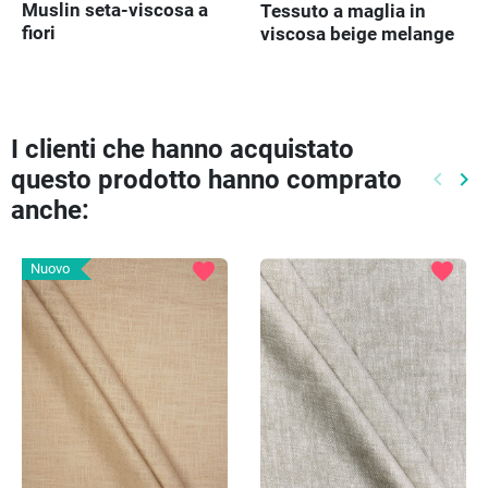
Muslin seta-viscosa a
Tessuto a maglia in
fiori
viscosa beige melange
I clienti che hanno acquistato
questo prodotto hanno comprato
keyboard_arrow_left
keyboard_arrow_right
Preced
Pr
anche:
favorite
favorite
Nuovo