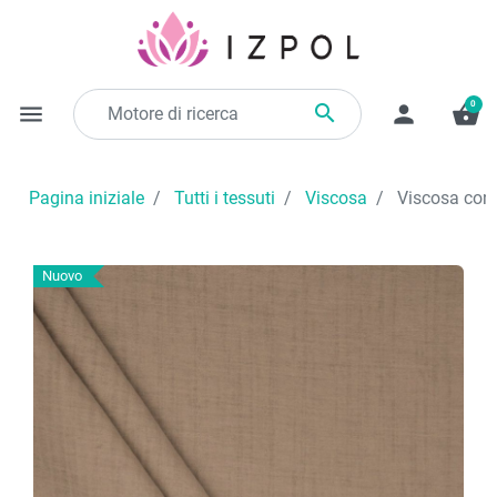
0

menu
person
shopping_basket
Pagina iniziale
Tutti i tessuti
Viscosa
Viscosa con l
Nuovo