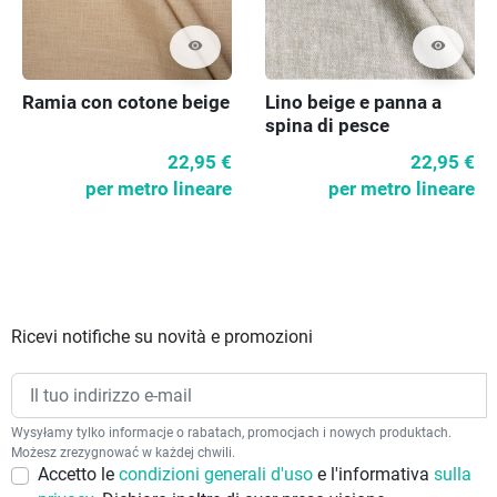
visibility
visibility
Ramia con cotone beige
Lino beige e panna a
spina di pesce
22,95 €
22,95 €
per metro lineare
per metro lineare
Ricevi notifiche su novità e promozioni
Wysyłamy tylko informacje o rabatach, promocjach i nowych produktach.
Możesz zrezygnować w każdej chwili.
Accetto le
condizioni generali d'uso
e l'informativa
sulla