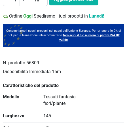
Ordine
Oggi
Spediremo i tuoi prodotti in
Lunedì!
Consegniamo i nostri prodotti nei paesi dell'Unione Europea. Per ottenere lo 0% di
IVA per le transazioni intracomunitarie
forniscici il tuo numero di partita IVA UE
valido
N. prodotto
56809
Disponibilità Immediata
15m
Caratteristiche del prodotto
Modello
Tessuti fantasia
fiori/piante
Larghezza
145