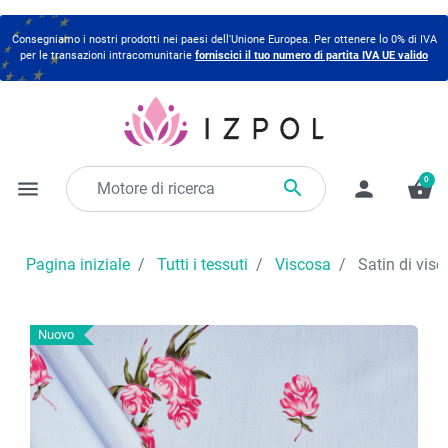
Consegniamo i nostri prodotti nei paesi dell'Unione Europea. Per ottenere lo 0% di IVA
per le transazioni intracomunitarie
forniscici il tuo numero di partita IVA UE valido
0

menu
person
shopping_basket
Pagina iniziale
Tutti i tessuti
Viscosa
Satin di visc
Nuovo