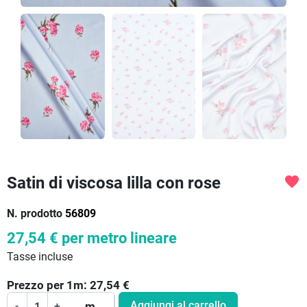
Satin di viscosa lilla con rose
favorite
N. prodotto
56809
27,54 €
per metro lineare
Tasse incluse
Prezzo per
1
m:
27,54
€
Aggiungi al carrello
-
+
m