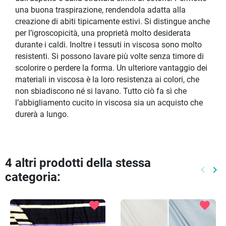
una buona traspirazione, rendendola adatta alla
creazione di abiti tipicamente estivi. Si distingue anche
per l’igroscopicità, una proprietà molto desiderata
durante i caldi. Inoltre i tessuti in viscosa sono molto
resistenti. Si possono lavare più volte senza timore di
scolorire o perdere la forma. Un ulteriore vantaggio dei
materiali in viscosa è la loro resistenza ai colori, che
non sbiadiscono né si lavano. Tutto ciò fa sì che
l’abbigliamento cucito in viscosa sia un acquisto che
durerà a lungo.
4 altri prodotti della stessa
keyboard_arrow_left
keyboard_arrow_right
categoria:
Preced
Pr
favorite
favorite