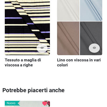
visibility
visibility
Tessuto a maglia di
Lino con viscosa in vari
viscosa a righe
colori
Potrebbe piacerti anche
favorite
Nuovo