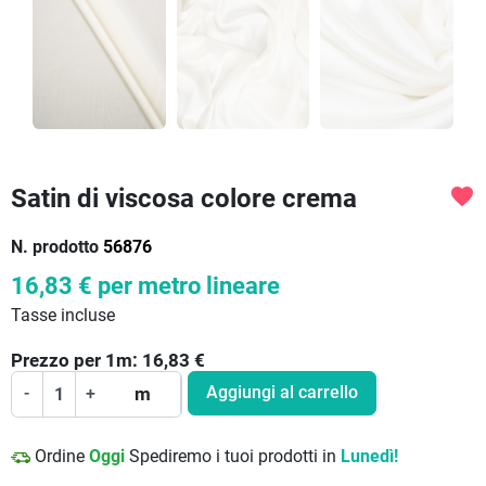
Satin di viscosa colore crema
favorite
N. prodotto
56876
16,83 €
per metro lineare
Tasse incluse
Prezzo per
1
m:
16,83
€
Aggiungi al carrello
-
+
m
Ordine
Oggi
Spediremo i tuoi prodotti in
Lunedì!