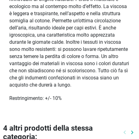
ecologico ma al contempo molto d’effetto. La viscosa
è leggera e traspirante, nell’aspetto e nella struttura
somiglia al cotone. Permette un’ottima circolazione
dell’aria, risultando ideale per capi estivi. È anche
igroscopica, una caratteristica molto apprezzata
durante le giornate calde. Inoltre i tessuti in viscosa
sono molto resistenti: si possono lavare ripetutamente
senza temere la perdita di colore o forma. Un altro
vantaggio dei materiali in viscosa sono i colori duraturi
che non sbiadiscono né si scoloriscono. Tutto ciò fa sì
che gli indumenti confezionati in viscosa siano un
acquisto che durerà a lungo.
Restringimento: +/- 10%
4 altri prodotti della stessa
keyboard_arrow_left
keyboard_arrow_right
categoria:
Preced
Pr