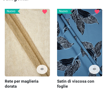
favorite
favorite
Nuovo
Nuovo
visibility
visibility
Rete per maglieria
Satin di viscosa con
dorata
foglie