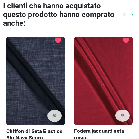
I clienti che hanno acquistato
questo prodotto hanno comprato
keyboard_arrow_left
keyboard_arrow_right
Preced
Pr
anche:
favorite
favorite
visibility
visibility
Fodera jacquard seta
Chiffon di Seta Elastico
rosso
Blu Navy Scuro