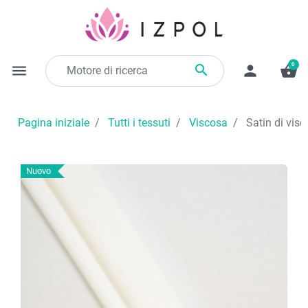
0

menu
person
shopping_basket
Pagina iniziale
Tutti i tessuti
Viscosa
Satin di vis
Nuovo