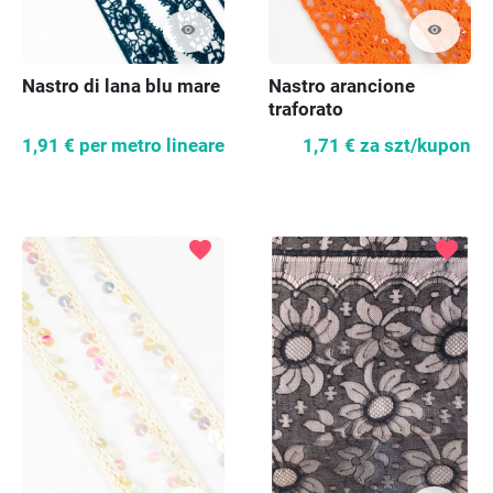
visibility
visibility
Nastro di lana blu mare
Nastro arancione
traforato
1,91 €
per metro lineare
1,71 €
za szt/kupon
favorite
favorite