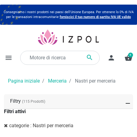
Consegniamo i nostri prodotti nei paesi dell'Unione Europea. Per ottenere lo 0% di IVA
per le transazioni intracomunitarie
forniscici il tuo numero di partita IVA UE valido
0

menu
person
shopping_basket
Pagina iniziale
Merceria
Nastri per merceria
Filtry
(115 Prodotti)
Filtri attivi
categorie : Nastri per merceria