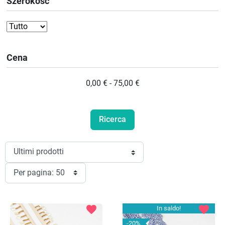
Szerokość
Cena
0,00 € - 75,00 €
favorite
favorite
In saldo!
-20%