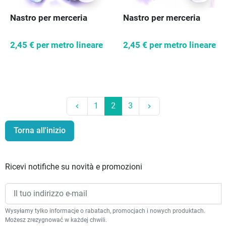
Nastro per merceria
Nastro per merceria
2,45 €
per metro lineare
2,45 €
per metro lineare
Precedente
Prossimo
1
2
3
keyboard_arrow_left
keyboard_arrow_right
Torna all'inizio
Ricevi notifiche su novità e promozioni
Wysyłamy tylko informacje o rabatach, promocjach i nowych produktach.
Możesz zrezygnować w każdej chwili.