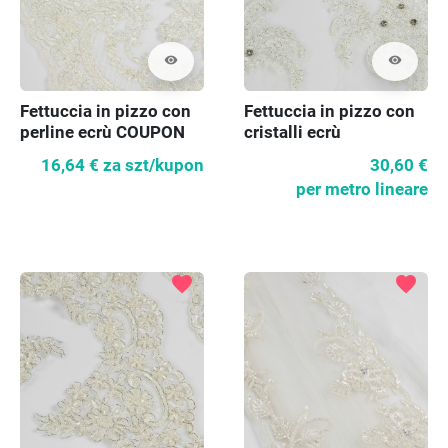
visibility
visibility
Fettuccia in pizzo con
Fettuccia in pizzo con
perline ecrù COUPON
cristalli ecrù
170 cm
16,64 €
za szt/kupon
30,60 €
per metro lineare
favorite
favorite