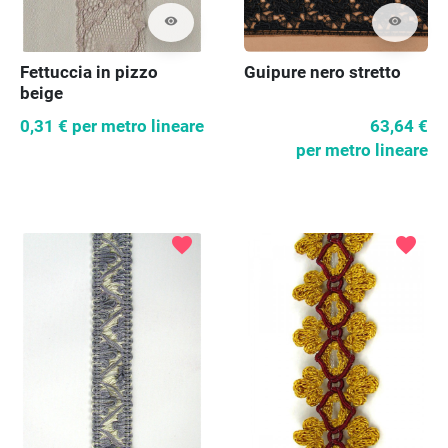
visibility
visibility
Fettuccia in pizzo
Guipure nero stretto
beige
0,31 €
per metro lineare
63,64 €
per metro lineare
favorite
favorite