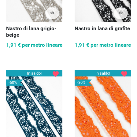
visibility
visibility
Nastro di lana grigio-
Nastro in lana di grafite
beige
1,91 €
per metro lineare
1,91 €
per metro lineare
favorite
favorite
In saldo!
In saldo!
-50%
-30%