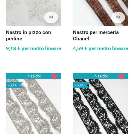
visibility
visibility
Nastro in pizzo con
Nastro per merceria
perline
Chanel
9,18 €
per metro lineare
4,59 €
per metro lineare
favorite
favorite
In saldo!
In saldo!
-50%
-50%