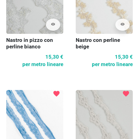
visibility
visibility
Nastro in pizzo con
Nastro con perline
perline bianco
beige
15,30 €
15,30 €
per metro lineare
per metro lineare
favorite
favorite