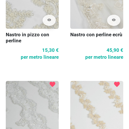
visibility
visibility
Nastro in pizzo con
Nastro con perline ecrù
perline
15,30 €
45,90 €
per metro lineare
per metro lineare
favorite
favorite