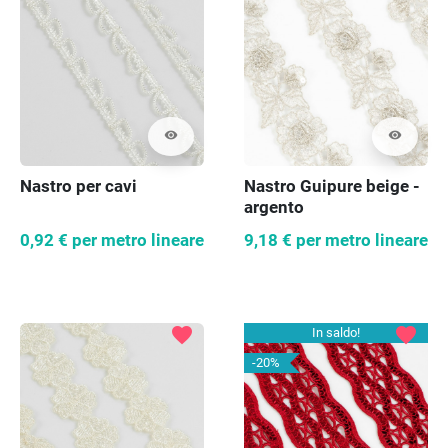
visibility
visibility
Nastro per cavi
Nastro Guipure beige -
argento
0,92 €
per metro lineare
9,18 €
per metro lineare
favorite
favorite
In saldo!
-20%