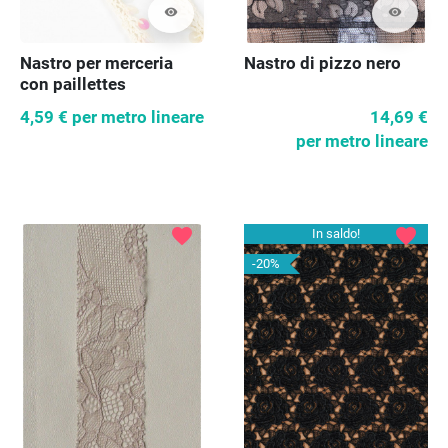
visibility
visibility
Nastro per merceria
Nastro di pizzo nero
con paillettes
4,59 €
per metro lineare
14,69 €
per metro lineare
favorite
favorite
In saldo!
-20%