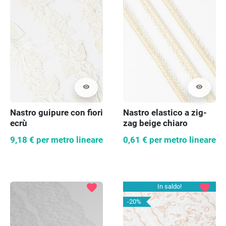
visibility
visibility
Nastro guipure con fiori
Nastro elastico a zig-
ecrù
zag beige chiaro
9,18 €
per metro lineare
0,61 €
per metro lineare
favorite
favorite
In saldo!
-20%