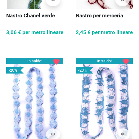
Nastro Chanel verde
Nastro per merceria
3,06 €
per metro lineare
2,45 €
per metro lineare
favorite
favorite
In saldo!
In saldo!
-20%
-20%
visibility
visibility