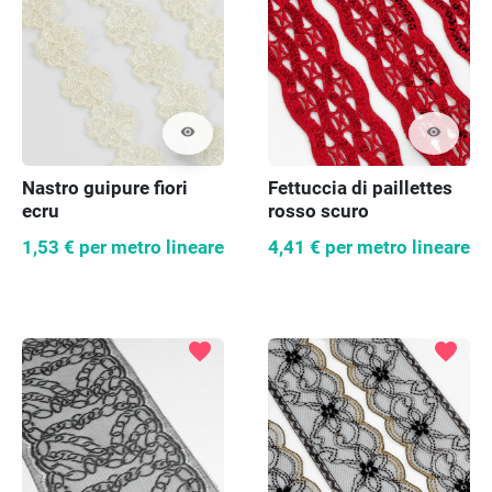
visibility
visibility
Nastro guipure fiori
Fettuccia di paillettes
ecru
rosso scuro
1,53 €
per metro lineare
4,41 €
per metro lineare
favorite
favorite