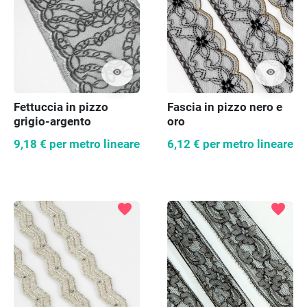
visibility
visibility
Fettuccia in pizzo
Fascia in pizzo nero e
grigio-argento
oro
9,18 €
per metro lineare
6,12 €
per metro lineare
favorite
favorite