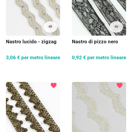
visibility
visibility
Nastro lucido - zigzag
Nastro di pizzo nero
3,06 €
per metro lineare
0,92 €
per metro lineare
favorite
favorite