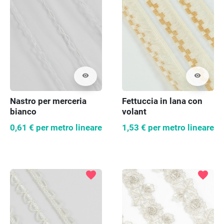
visibility
visibility
Nastro per merceria
Fettuccia in lana con
bianco
volant
0,61 €
per metro lineare
1,53 €
per metro lineare
favorite
favorite