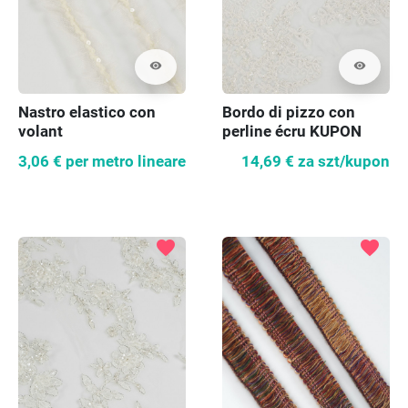
visibility
visibility
Nastro elastico con
Bordo di pizzo con
volant
perline écru KUPON
120cm
3,06 €
per metro lineare
14,69 €
za szt/kupon
favorite
favorite