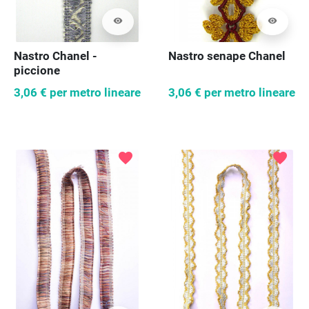
visibility
visibility
Nastro Chanel -
Nastro senape Chanel
piccione
3,06 €
per metro lineare
3,06 €
per metro lineare
favorite
favorite