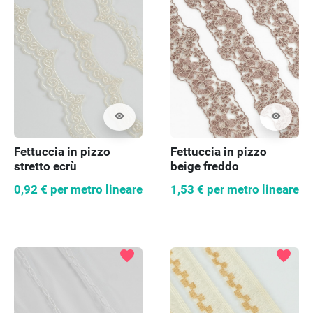
visibility
visibility
Fettuccia in pizzo
Fettuccia in pizzo
stretto ecrù
beige freddo
0,92 €
per metro lineare
1,53 €
per metro lineare
favorite
favorite