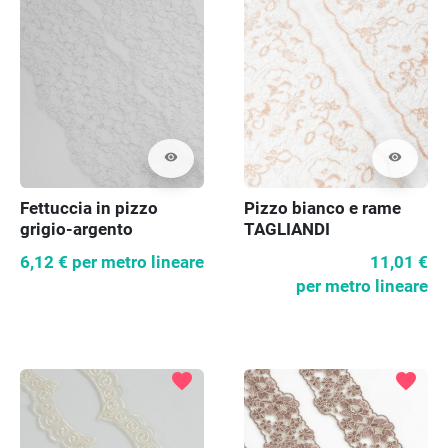
visibility
visibility
Fettuccia in pizzo
Pizzo bianco e rame
grigio-argento
TAGLIANDI
6,12 €
per metro lineare
11,01 €
per metro lineare
favorite
favorite