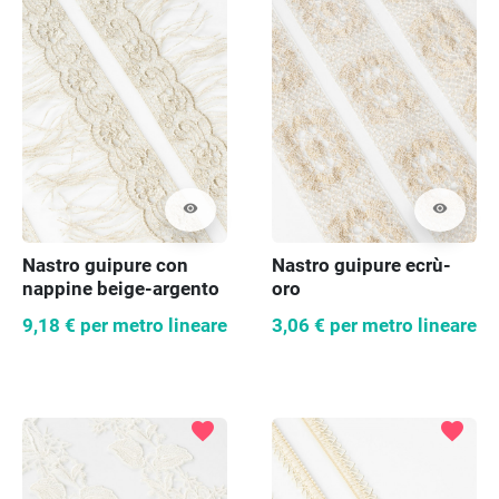
visibility
visibility
Nastro guipure con
Nastro guipure ecrù-
nappine beige-argento
oro
9,18 €
per metro lineare
3,06 €
per metro lineare
favorite
favorite