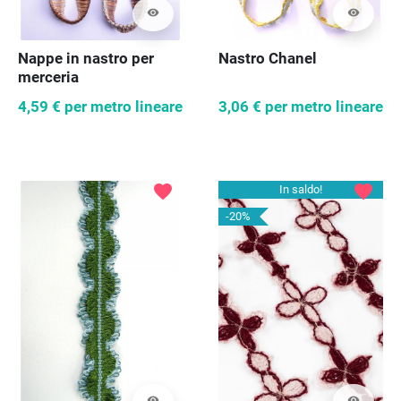
visibility
visibility
Nappe in nastro per
Nastro Chanel
merceria
4,59 €
per metro lineare
3,06 €
per metro lineare
favorite
favorite
In saldo!
-20%
visibility
visibility