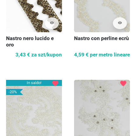
visibility
visibility
Nastro nero lucido e
Nastro con perline ecrù
oro
3,43 €
za szt/kupon
4,59 €
per metro lineare
favorite
favorite
In saldo!
-20%