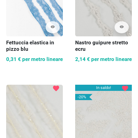
visibility
visibility
Fettuccia elastica in
Nastro guipure stretto
pizzo blu
ecru
0,31 €
per metro lineare
2,14 €
per metro lineare
favorite
favorite
In saldo!
-20%