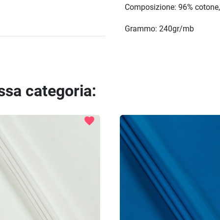
Composizione: 96% cotone,
Grammo: 240gr/mb
essa categoria:
favorite