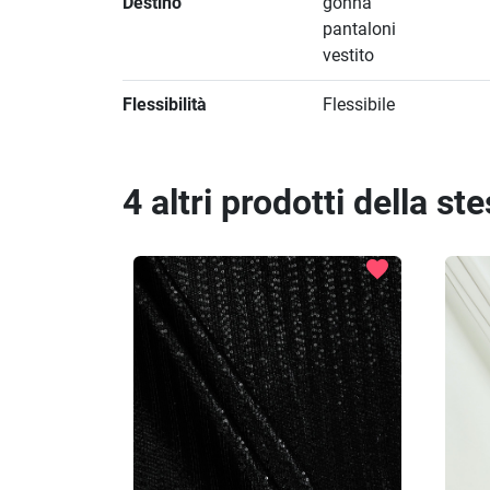
Destino
gonna
pantaloni
vestito
Flessibilità
Flessibile
4 altri prodotti della st
favorite