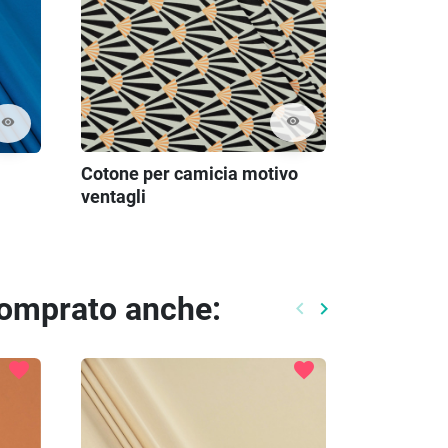
visibility
visibility
Cotone per camicia motivo
ventagli
comprato anche:
keyboard_arrow_left
keyboard_arrow_right
Precedente
Prossimo
favorite
favorite