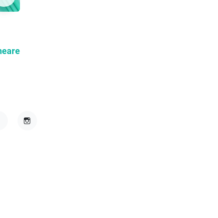
neare
acebook
Instagram