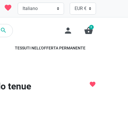
favorite
0
person
shopping_basket

TESSUTI NELL'OFFERTA PERMANENTE
lo tenue
favorite