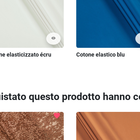
visibility
e elasticizzato écru
Cotone elastico blu
quistato questo prodotto hanno 
favorite