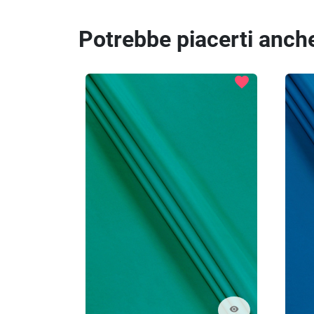
Potrebbe piacerti anch
favorite
visibility