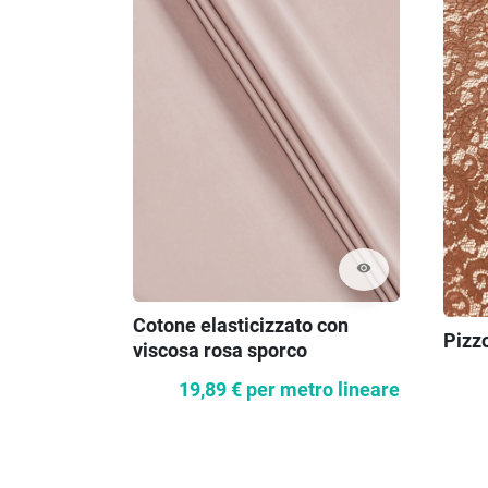
visibility
Cotone elasticizzato con
Pizz
viscosa rosa sporco
19,89 €
per metro lineare