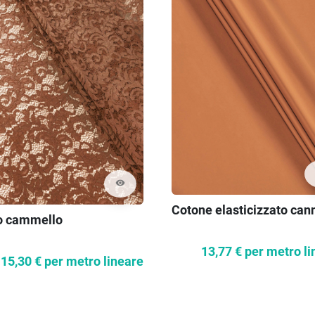
visibility
Cotone elasticizzato can
o cammello
13,77 €
per metro li
15,30 €
per metro lineare