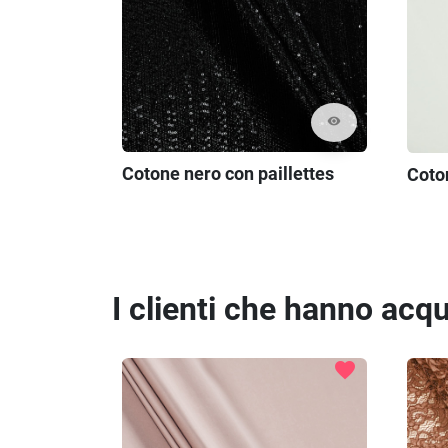
visibility
Cotone nero con paillettes
Coton
I clienti che hanno ac
favorite