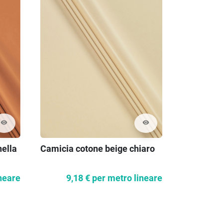
visibility
visibility
Raso elast
nella
Camicia cotone beige chiaro
assortiti
55,0
neare
9,18 €
per metro lineare