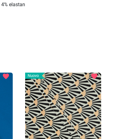
 4% elastan
favorite
favorite
Nuovo