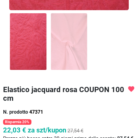
Elastico jacquard rosa COUPON 100
favorite
cm
N. prodotto
47371
Risparmia 20%
22,03 €
za szt/kupon
27,54 €