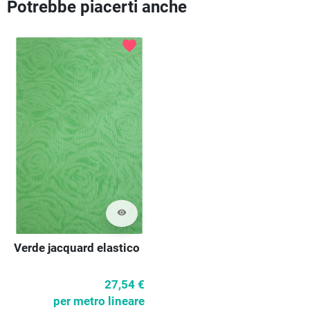
Potrebbe piacerti anche
favorite
visibility
Verde jacquard elastico
27,54 €
per metro lineare