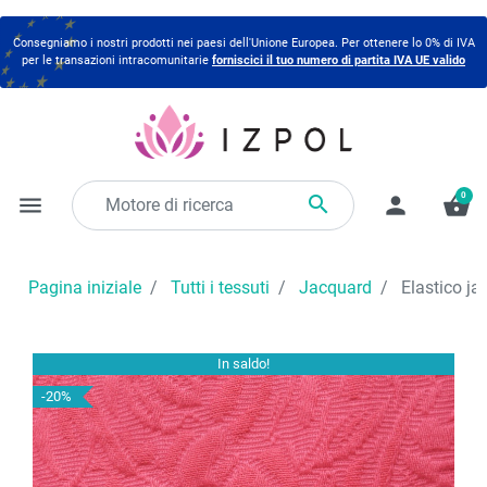
Consegniamo i nostri prodotti nei paesi dell'Unione Europea. Per ottenere lo 0% di IVA
per le transazioni intracomunitarie
forniscici il tuo numero di partita IVA UE valido
0

menu
person
shopping_basket
Pagina iniziale
Tutti i tessuti
Jacquard
Elastico j
In saldo!
-20%