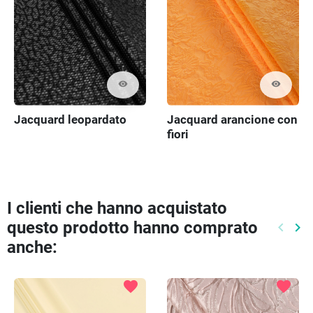
visibility
visibility
Jacquard leopardato
Jacquard arancione con
fiori
I clienti che hanno acquistato
questo prodotto hanno comprato
keyboard_arrow_left
keyboard_arrow_right
Preced
Pr
anche:
favorite
favorite