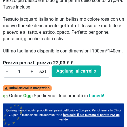
Prezzo più basso entro 30 giorni prima dello sconto:
27,54 €
Tasse incluse
Tessuto jacquard italiano in un bellissimo colore rosa con un
motivo floreale densamente goffrato. Il tessuto è morbido e
piacevole al tatto, elastico, opaco. Perfetto per gonne,
pantaloni, giacche o abiti estivi.
Ultimo tagliando disponibile con dimensioni 100cm*140cm.
Prezzo per
szt:
prezzo 22,03 €
€
Aggiungi al carrello
-
+
szt
Ultimi articoli in magazzino

Ordine
Oggi
Spediremo i tuoi prodotti in
Lunedì!
Consegniamo i nostri prodotti nei paesi dell'Unione Europea. Per ottenere lo 0% di
IVA per le transazioni intracomunitarie
forniscici il tuo numero di partita IVA UE
valido