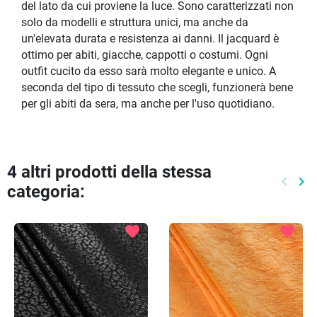
del lato da cui proviene la luce. Sono caratterizzati non
solo da modelli e struttura unici, ma anche da
un'elevata durata e resistenza ai danni. Il jacquard è
ottimo per abiti, giacche, cappotti o costumi. Ogni
outfit cucito da esso sarà molto elegante e unico. A
seconda del tipo di tessuto che scegli, funzionerà bene
per gli abiti da sera, ma anche per l'uso quotidiano.
4 altri prodotti della stessa
keyboard_arrow_left
keyboard_arrow_right
categoria:
Preced
Pr
favorite
favorite