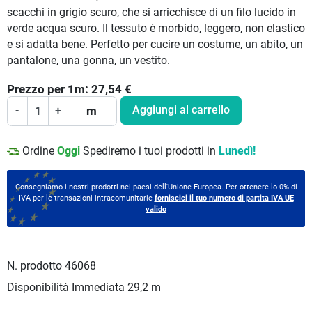
scacchi in grigio scuro, che si arricchisce di un filo lucido in
verde acqua scuro. Il tessuto è morbido, leggero, non elastico
e si adatta bene. Perfetto per cucire un costume, un abito, un
pantalone, una gonna, un vestito.
Prezzo per
1
m:
27,54
€
Aggiungi al carrello
-
+
m
Ordine
Oggi
Spediremo i tuoi prodotti in
Lunedì!
Consegniamo i nostri prodotti nei paesi dell'Unione Europea. Per ottenere lo 0% di
IVA per le transazioni intracomunitarie
forniscici il tuo numero di partita IVA UE
valido
N. prodotto
46068
Disponibilità Immediata
29,2 m