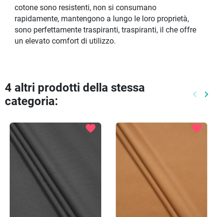
cotone sono resistenti, non si consumano
rapidamente, mantengono a lungo le loro proprietà,
sono perfettamente traspiranti, traspiranti, il che offre
un elevato comfort di utilizzo.
4 altri prodotti della stessa
keyboard_arrow_left
keyboard_arrow_right
categoria:
Preced
Pr
favorite
favorite