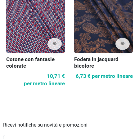
visibility
visibility
Cotone con fantasie
Fodera in jacquard
colorate
bicolore
10,71 €
6,73 €
per metro lineare
per metro lineare
Ricevi notifiche su novità e promozioni