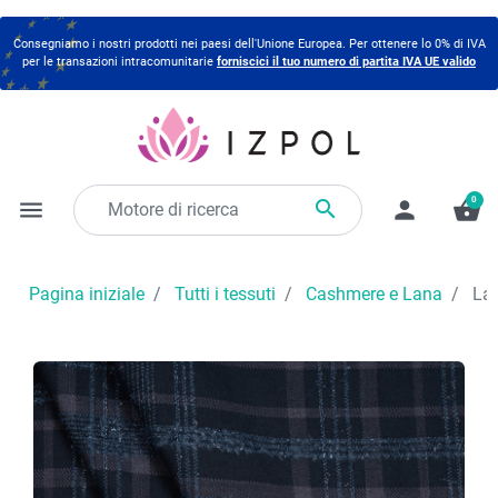
Consegniamo i nostri prodotti nei paesi dell'Unione Europea. Per ottenere lo 0% di IVA
per le transazioni intracomunitarie
forniscici il tuo numero di partita IVA UE valido
0

menu
person
shopping_basket
Pagina iniziale
Tutti i tessuti
Cashmere e Lana
Lan