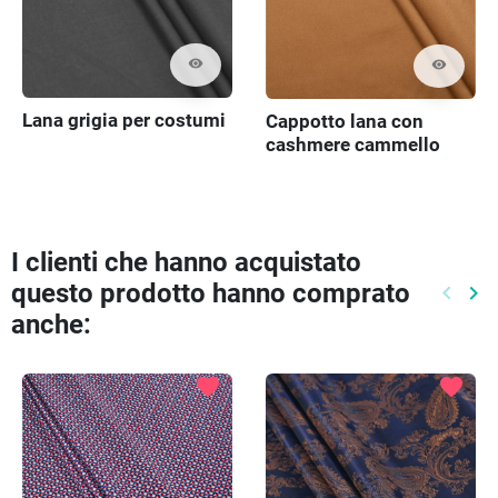
visibility
visibility
Lana grigia per costumi
Cappotto lana con
cashmere cammello
I clienti che hanno acquistato
questo prodotto hanno comprato
keyboard_arrow_left
keyboard_arrow_right
Preced
Pr
anche:
favorite
favorite