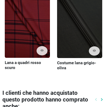
visibility
visibility
Lana a quadri rosso
Costume lana grigio-
scuro
oliva
I clienti che hanno acquistato
questo prodotto hanno comprato
keyboard_arrow_left
keyboard_arrow_right
Preced
Pr
anche: