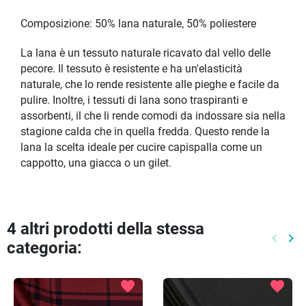
Composizione: 50% lana naturale, 50% poliestere
La lana è un tessuto naturale ricavato dal vello delle
pecore. Il tessuto è resistente e ha un'elasticità
naturale, che lo rende resistente alle pieghe e facile da
pulire. Inoltre, i tessuti di lana sono traspiranti e
assorbenti, il che li rende comodi da indossare sia nella
stagione calda che in quella fredda. Questo rende la
lana la scelta ideale per cucire capispalla come un
cappotto, una giacca o un gilet.
4 altri prodotti della stessa
keyboard_arrow_left
keyboard_arrow_right
categoria:
Preced
Pr
favorite
favorite