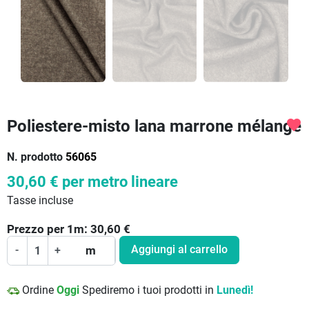
Poliestere-misto lana marrone mélange
favorite
N. prodotto
56065
30,60 €
per metro lineare
Tasse incluse
Prezzo per
1
m:
30,60
€
Aggiungi al carrello
-
+
m
Ordine
Oggi
Spediremo i tuoi prodotti in
Lunedì!