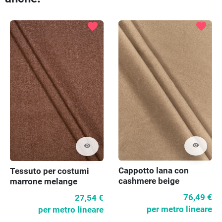
favorite
favorite
visibility
visibility
Cappotto lana con
Tessuto per costumi
cashmere beige
marrone melange
76,49 €
27,54 €
per metro lineare
per metro lineare